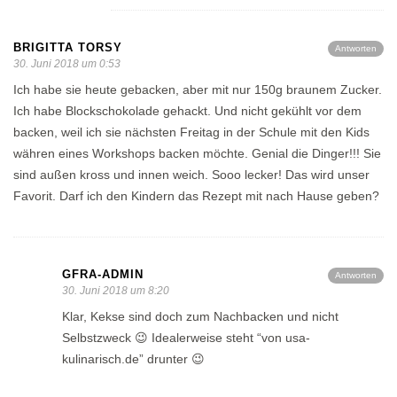
BRIGITTA TORSY
Antworten
30. Juni 2018 um 0:53
Ich habe sie heute gebacken, aber mit nur 150g braunem Zucker.
Ich habe Blockschokolade gehackt. Und nicht gekühlt vor dem
backen, weil ich sie nächsten Freitag in der Schule mit den Kids
währen eines Workshops backen möchte. Genial die Dinger!!! Sie
sind außen kross und innen weich. Sooo lecker! Das wird unser
Favorit. Darf ich den Kindern das Rezept mit nach Hause geben?
GFRA-ADMIN
Antworten
30. Juni 2018 um 8:20
Klar, Kekse sind doch zum Nachbacken und nicht
Selbstzweck 😉 Idealerweise steht “von usa-
kulinarisch.de” drunter 😉