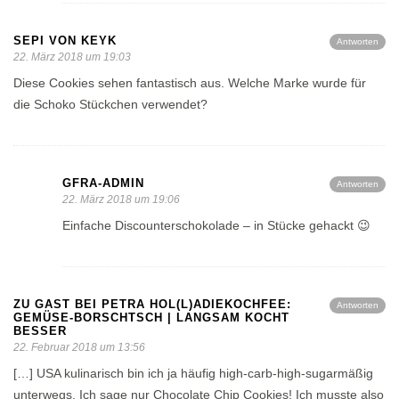
SEPI VON KEYK
Antworten
22. März 2018 um 19:03
Diese Cookies sehen fantastisch aus. Welche Marke wurde für
die Schoko Stückchen verwendet?
GFRA-ADMIN
Antworten
22. März 2018 um 19:06
Einfache Discounterschokolade – in Stücke gehackt 😉
ZU GAST BEI PETRA HOL(L)ADIEKOCHFEE:
Antworten
GEMÜSE-BORSCHTSCH | LANGSAM KOCHT
BESSER
22. Februar 2018 um 13:56
[…] USA kulinarisch bin ich ja häufig high-carb-high-sugarmäßig
unterwegs. Ich sage nur Chocolate Chip Cookies! Ich musste also