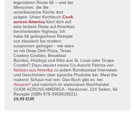
legendären Route 66 – und der
Menschen, die die
amerikanische Küche dort
prägen. Unser Kochbuch
Cook
across America
führt dich auf
eine leckere Reise auf Amerikas
berühmtesten Highway. Ich
habe 66 gelingsichere Rezepte
von klassisch bis modern
zusammen getragen - wie wäre
es mit Deep Dish Pizza, Texas
Cowboy Cookies, Breakfast
Burritos, Hotdogs und Ribs aus St. Louis oder Grape
Crostini? Dazu steuert meine Co-Autorin Petrina von
Notizen aus Amerika
zu jedem Bundesstaat Interviews
und Geschichten über typische Produkte bei: Meet the
makers! Schaut mal rein: Das Buch gibt es bei
Amazon*
und natürlich im stationären Buchhandel.
COOK ACROSS AMERICA - Hardcover, 224 Seiten, 66
Rezepte (ISBN 978-3959618021)
29,99 EUR