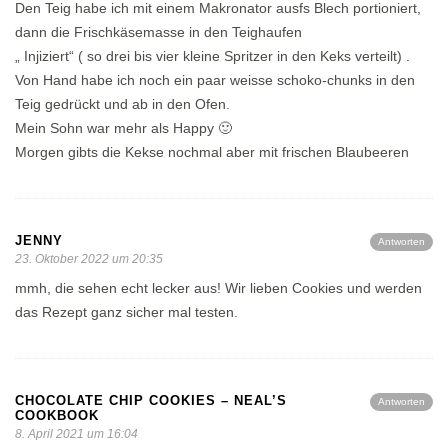
Den Teig habe ich mit einem Makronator ausfs Blech portioniert,
dann die Frischkäsemasse in den Teighaufen
„ Injiziert“ ( so drei bis vier kleine Spritzer in den Keks verteilt) .
Von Hand habe ich noch ein paar weisse schoko-chunks in den
Teig gedrückt und ab in den Ofen.
Mein Sohn war mehr als Happy 🙂
Morgen gibts die Kekse nochmal aber mit frischen Blaubeeren
JENNY
Antworten
23. Oktober 2022 um 20:35
mmh, die sehen echt lecker aus! Wir lieben Cookies und werden
das Rezept ganz sicher mal testen.
CHOCOLATE CHIP COOKIES – NEAL’S
Antworten
COOKBOOK
8. April 2021 um 16:04