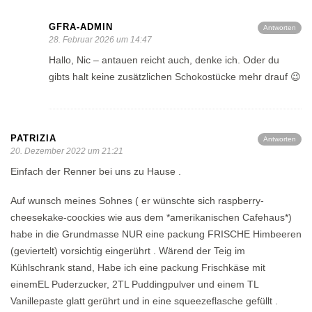
GFRA-ADMIN
Antworten
28. Februar 2026 um 14:47
Hallo, Nic – antauen reicht auch, denke ich. Oder du
gibts halt keine zusätzlichen Schokostücke mehr drauf 😉
PATRIZIA
Antworten
20. Dezember 2022 um 21:21
Einfach der Renner bei uns zu Hause .
Auf wunsch meines Sohnes ( er wünschte sich raspberry-
cheesekake-coockies wie aus dem *amerikanischen Cafehaus*)
habe in die Grundmasse NUR eine packung FRISCHE Himbeeren
(geviertelt) vorsichtig eingerührt . Wärend der Teig im
Kühlschrank stand, Habe ich eine packung Frischkäse mit
einemEL Puderzucker, 2TL Puddingpulver und einem TL
Vanillepaste glatt gerührt und in eine squeezeflasche gefüllt .