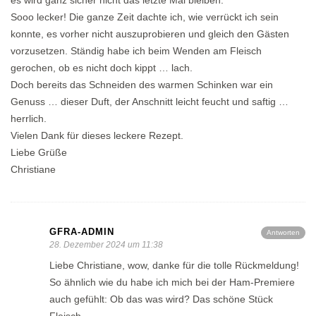
es wird ganz sicher nicht das letzte Mal bleiben.
Sooo lecker! Die ganze Zeit dachte ich, wie verrückt ich sein
konnte, es vorher nicht auszuprobieren und gleich den Gästen
vorzusetzen. Ständig habe ich beim Wenden am Fleisch
gerochen, ob es nicht doch kippt … lach.
Doch bereits das Schneiden des warmen Schinken war ein
Genuss … dieser Duft, der Anschnitt leicht feucht und saftig …
herrlich.
Vielen Dank für dieses leckere Rezept.
Liebe Grüße
Christiane
GFRA-ADMIN
Antworten
28. Dezember 2024 um 11:38
Liebe Christiane, wow, danke für die tolle Rückmeldung!
So ähnlich wie du habe ich mich bei der Ham-Premiere
auch gefühlt: Ob das was wird? Das schöne Stück