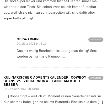
Die sind super lecker und kommen hier seit Jahren immer mal
wieder auf den Tisch. Sie sehen zwar bei mir immer furchtbar
aus, weil ich sie nicht zu sehr bearbeiten will, sind dafür aber
super buttrig-fluffig!
GFRA-ADMIN
Antworten
20. März 2021 um 8:12
Das mit wenig Bearbeiten ist aber genau richtig! Snst
werden es nur harte Klumpen…
KULINARISCHER ADVENTSKALENDER: COWBOY
Antworten
BEANS VS. ZUCKERKOMA | LANGSAM KOCHT
BESSER
22. Februar 2018 um 14:48
[…] Bohnentopf – weil ich im Moment keinen Sauerteigansatz im
Kühlschrank habe, gab es bei mir Buttermilk Biscuits aus dem […]