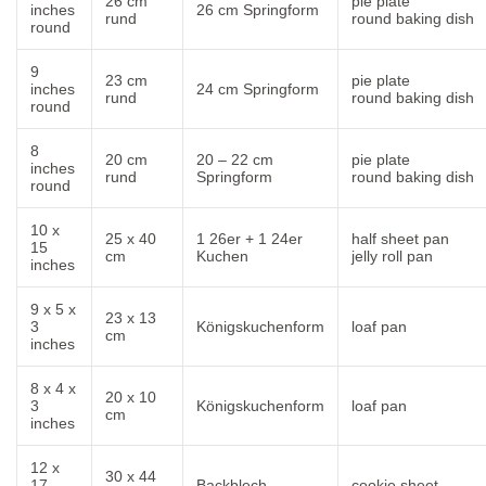
26 cm
pie plate
inches
26 cm Springform
rund
round baking dish
round
9
23 cm
pie plate
inches
24 cm Springform
rund
round baking dish
round
8
20 cm
20 – 22 cm
pie plate
inches
rund
Springform
round baking dish
round
10 x
25 x 40
1 26er + 1 24er
half sheet pan
15
cm
Kuchen
jelly roll pan
inches
9 x 5 x
23 x 13
3
Königskuchenform
loaf pan
cm
inches
8 x 4 x
20 x 10
3
Königskuchenform
loaf pan
cm
inches
12 x
30 x 44
17
Backblech
cookie sheet