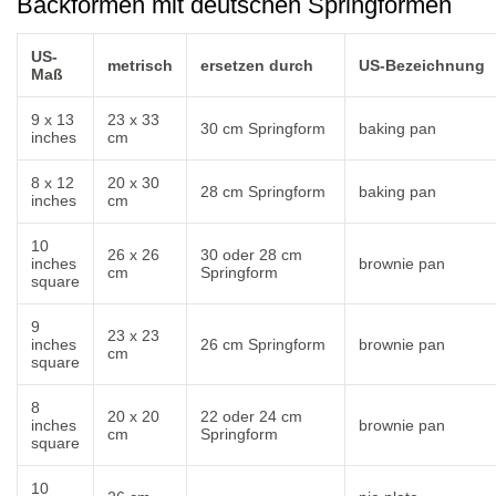
Backformen mit deutschen Springformen
US-
metrisch
ersetzen durch
US-Bezeichnung
Maß
9 x 13
23 x 33
30 cm Springform
baking pan
inches
cm
8 x 12
20 x 30
28 cm Springform
baking pan
inches
cm
10
26 x 26
30 oder 28 cm
inches
brownie pan
cm
Springform
square
9
23 x 23
inches
26 cm Springform
brownie pan
cm
square
8
20 x 20
22 oder 24 cm
inches
brownie pan
cm
Springform
square
10