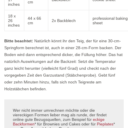
cm
inches
18 x
44 x 66
professional baking
26
2x Backblech
cm
sheet
inches
Bitte beachtet:
Natürlich könnt ihr den Teig, der für eine 30-cm-
Springform berechnet ist, auch in einer 28-cm-Form backen. Der
Boden wird dann entsprechend dicker, die Füllung höher. Das hat
natürlich Auswirkungen auf die Backzeit: Setzt die Temperatur
ganz leicht herunter (vielleicht fünf Grad) und checkt nach der
vorgegeben Zeit den Garzustand (Stäbchenprobe). Gebt fünf
oder zehn Minuten hinzu, falls sich noch Teigreste am
Holzstäbchen befinden.
Wer nicht immer umrechnen möchte oder die
viereckigen Formen lieber mag als runde, der findet
online gute Bezugsquellen, zum Beispiel für
eckige
Backformen
* für Brownies und Cakes oder für
Pieplates
*