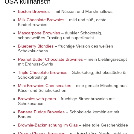
USA kulinarisch
Boston Brownies
– mit Nüssen und Marshmallows
Milk Chocolate Brownies
– mild und süß, echte
Kinderbrownies
Mascarpone Brownies
– dunkler Schokoteig,
schneeweißes Frosting und superfeucht
Blueberry Blondies
– fruchtige Version des weißen
Schokokuchens
Peanut Butter Chocolate Brownies
– mein Lieblingsrezept
mit Erdnuss-Swirls
Triple Chocolate Brownies
– Schokoteig, Schokostücke &
Schokofrosting!
Mini Brownies Cheesecakes
– eine geniale Mischung aus
Käse- und Schokokuchen
Brownies with pears
– fruchtige Birnenbrownies mit
Schokosauce
Banana Fudge Brownies
– Schokolade kombiniert mit
Banane
Brownie-Backmischung im Glas
– eine tolle Geschenkidee
Cream Cheese Brownies
– mit Frischkäse-Swirls, nicht so