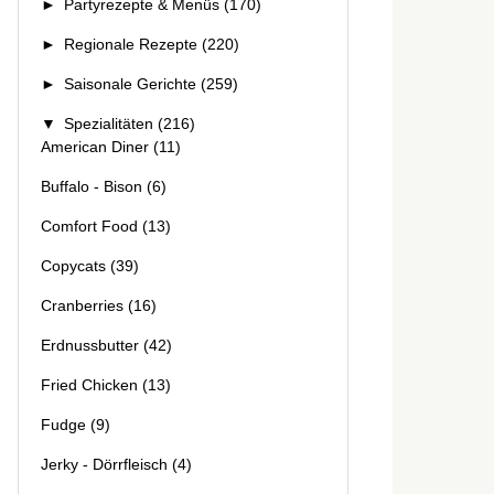
►
Partyrezepte & Menüs
(170)
►
Regionale Rezepte
(220)
►
Saisonale Gerichte
(259)
▼
Spezialitäten
(216)
American Diner
(11)
Buffalo - Bison
(6)
Comfort Food
(13)
Copycats
(39)
Cranberries
(16)
Erdnussbutter
(42)
Fried Chicken
(13)
Fudge
(9)
Jerky - Dörrfleisch
(4)