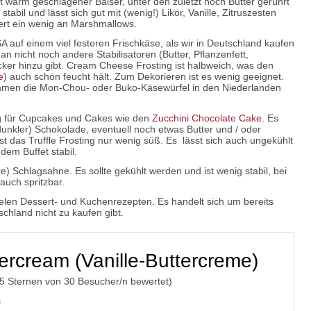
rt warm geschlagener Baiser, unter den zuletzt noch Butter gerührt
tabil und lässt sich gut mit (wenig!) Likör, Vanille, Zitruszesten
nert ein wenig an Marshmallows.
A auf einem viel festeren Frischkäse, als wir in Deutschland kaufen
an nicht noch andere Stabilisatoren (Butter, Pflanzenfett,
er hinzu gibt. Cream Cheese Frosting ist halbweich, was den
e
) auch schön feucht hält. Zum Dekorieren ist es wenig geeignet.
mmen die Mon-Chou- oder Buko-Käsewürfel in den Niederlanden
ng für Cupcakes und Cakes wie den
Zucchini Chocolate Cake
. Es
dunkler) Schokolade, eventuell noch etwas Butter und / oder
t das Truffle Frosting nur wenig süß. Es lässt sich auch ungekühlt
 dem Buffet stabil.
te) Schlagsahne. Es sollte gekühlt werden und ist wenig stabil, bei
auch spritzbar.
 vielen Dessert- und Kuchenrezepten. Es handelt sich um bereits
chland nicht zu kaufen gibt.
tercream (Vanille-Buttercreme)
/5 Sternen von
30
Besucher/n bewertet)
n