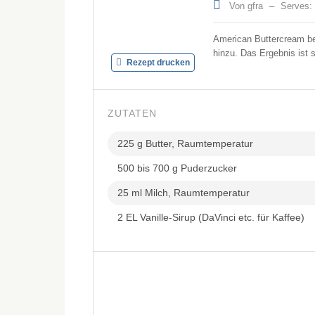
Von gfra
–
Serves:
American Buttercream be
hinzu. Das Ergebnis ist 
Rezept drucken
ZUTATEN
225 g Butter, Raumtemperatur
500 bis 700 g Puderzucker
25 ml Milch, Raumtemperatur
2 EL Vanille-Sirup (DaVinci etc. für Kaffee)