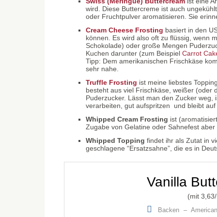
Swiss (Meringue) Buttercream
ist eine A
wird. Diese Buttercreme ist auch ungekühlt s
oder Fruchtpulver aromatisieren. Sie erin
Cream Cheese Frosting
basiert in den US
können. Es wird also oft zu flüssig, wenn m
Schokolade) oder große Mengen Puderzuck
Kuchen darunter (zum Beispiel
Carrot Cak
Tipp: Dem amerikanischen Frischkäse ko
sehr nahe.
Truffle Frosting
ist meine liebstes Toppi
besteht aus viel Frischkäse, weißer (oder 
Puderzucker. Lässt man den Zucker weg, is
verarbeiten, gut aufspritzen und bleibt auf
Whipped Cream Frosting
ist (aromatisier
Zugabe von Gelatine oder Sahnefest aber 
Whipped Topping
findet ihr als Zutat in
geschlagene “Ersatzsahne”, die es in Deuts
Vanilla But
(mit
3,63
Backen
–
America