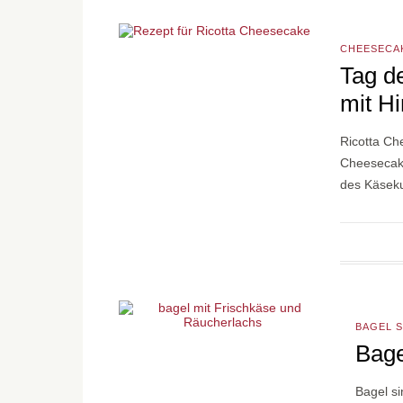
CHEESECA
Tag d
mit H
Ricotta Ch
Cheesecake.
des Käseku
BAGEL 
Bage
Bagel si