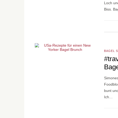
Loch und
Biss. B
BAGEL 
#tra
Bage
Simones
Foodblo
bunt und
Ich…