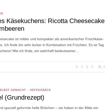
KE
es Käsekuchens: Ricotta Cheesecake
imbeeren
eesecake ist milder und kompakter als amerikanischer Frischkäse-
 Ich finde ihn sehr lecker in Kombination mit Früchten. Es ist Tag
chens! Wie ich finde, ein wahrhaft bedeutsamer…
31
SELBST GEMACHT
HEFEGEBÄCK
/
l (Grundrezept)
nd speziell geformte helle Brötchen – sie haben in der Mitte ein