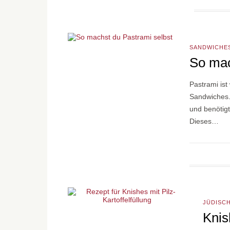
SANDWICHE
So mac
Pastrami ist
Sandwiches. 
und benötig
Dieses…
JÜDISC
Knis