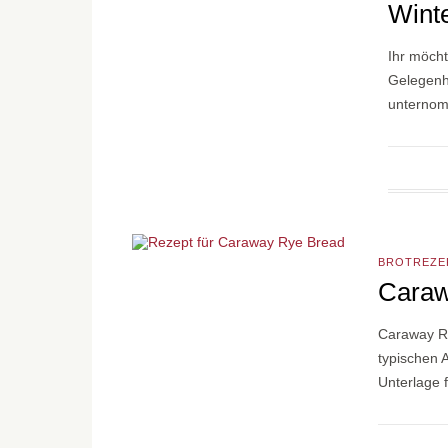
Wint
Ihr möcht
Gelegenh
unternomm
BROTREZE
Caraw
Caraway Ry
typischen 
Unterlage 