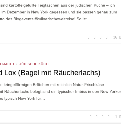
sind kartoffelgefüllte Teigtaschen aus der jüdischen Küche – ich
e im Dezember in New York gegessen und sie passen genau zum
tto des Blogevents #kulinarischeweltreise! So ist…
36
GEMACHT
JÜDISCHE KÜCHE
/
d Lox (Bagel mit Räucherlachs)
ie kringelförmigen Brötchen mit reichlich Natur-Frischkäse
it Räucherlachs belegt sind ein typischer Imbiss in den New Yorker
as typisch New York für…
1