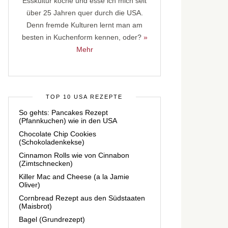
Esskultur koche und esse ich mich seit
über 25 Jahren quer durch die USA.
Denn fremde Kulturen lernt man am
besten in Kuchenform kennen, oder?
»
Mehr
TOP 10 USA REZEPTE
So gehts: Pancakes Rezept
(Pfannkuchen) wie in den USA
Chocolate Chip Cookies
(Schokoladenkekse)
Cinnamon Rolls wie von Cinnabon
(Zimtschnecken)
Killer Mac and Cheese (a la Jamie
Oliver)
Cornbread Rezept aus den Südstaaten
(Maisbrot)
Bagel (Grundrezept)