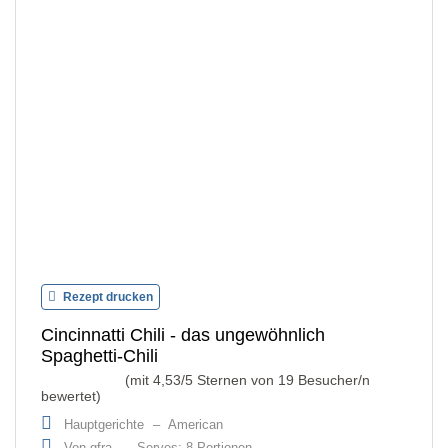
Rezept drucken
Cincinnatti Chili - das ungewöhnlich
Spaghetti-Chili
(mit
4,53
/5 Sternen von
19
Besucher/n
bewertet)
Hauptgerichte
–
American
Von gfra
–
Serves: 8 Portionen