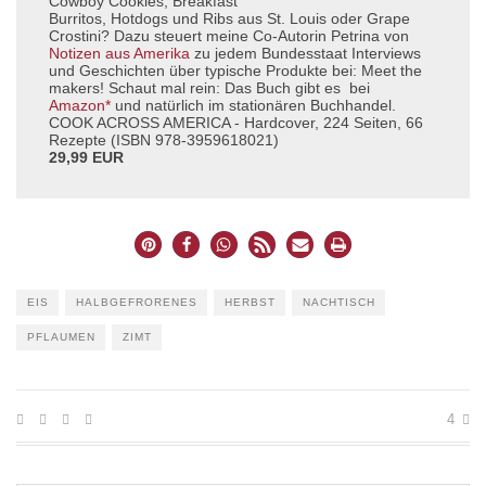
Cowboy Cookies, Breakfast
Burritos, Hotdogs und Ribs aus St. Louis oder Grape
Crostini? Dazu steuert meine Co-Autorin Petrina von
Notizen aus Amerika
zu jedem Bundesstaat Interviews
und Geschichten über typische Produkte bei: Meet the
makers! Schaut mal rein: Das Buch gibt es bei
Amazon*
und natürlich im stationären Buchhandel.
COOK ACROSS AMERICA - Hardcover, 224 Seiten, 66
Rezepte (ISBN 978-3959618021)
29,99 EUR
EIS
HALBGEFRORENES
HERBST
NACHTISCH
PFLAUMEN
ZIMT
4