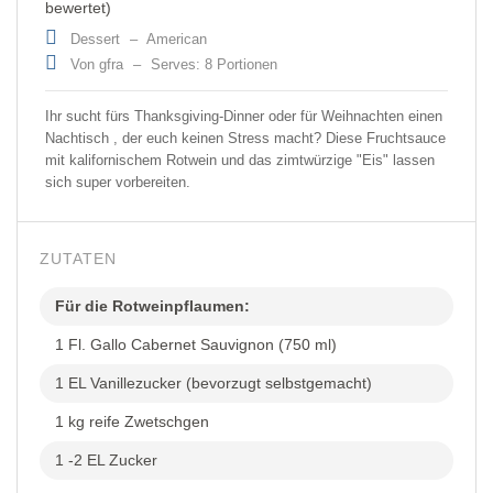
bewertet)
Dessert
–
American
Von gfra
–
Serves: 8 Portionen
Ihr sucht fürs Thanksgiving-Dinner oder für Weihnachten einen
Nachtisch , der euch keinen Stress macht? Diese Fruchtsauce
mit kalifornischem Rotwein und das zimtwürzige "Eis" lassen
sich super vorbereiten.
ZUTATEN
Für die Rotweinpflaumen:
1 Fl. Gallo Cabernet Sauvignon (750 ml)
1 EL Vanillezucker (bevorzugt selbstgemacht)
1 kg reife Zwetschgen
1 -2 EL Zucker