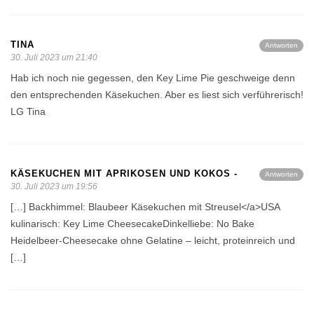
TINA
Antworten
30. Juli 2023 um 21:40
Hab ich noch nie gegessen, den Key Lime Pie geschweige denn
den entsprechenden Käsekuchen. Aber es liest sich verführerisch!
LG Tina
KÄSEKUCHEN MIT APRIKOSEN UND KOKOS -
Antworten
30. Juli 2023 um 19:56
[…] Backhimmel: Blaubeer Käsekuchen mit Streusel</a>USA
kulinarisch: Key Lime CheesecakeDinkelliebe: No Bake
Heidelbeer-Cheesecake ohne Gelatine – leicht, proteinreich und
[…]