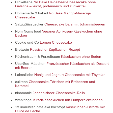
Dinkelliebe
No Bake Heidelbeer-Cheesecake ohne
Gelatine – leicht, proteinreich und zuckerfrei
Homemade & baked
No Bake Mango-Maracuja
Cheesecake
SalzigSüssLecker
Cheesecake Bars mit Johannisbeeren
Nom Noms food
Veganer Aprikosen-Käsekuchen ohne
Backen
Cookie und Co
Lemon Cheesecake
Brotwein
Russischer Zupfkuchen Rezept
Küchentraum & Purzelbaum
Käsekuchen ohne Boden
ÜberSee-Mädchen
Französischer Käsekuchen als Dessert
mit Beeren
Labsalliebe
Honig und Joghurt Cheesecake mit Thymian
culirena
Cheesecake-Törtchen mit Erdbeeren und
Karamell
ninamanie
Johannisbeer-Cheesecake-Rolls
zimtkringel
Kirsch-Käsekuchen mit Pumpernickelboden
1x umrühren bitte aka kochtopf
Käsekuchen-Eistorte mit
Dulce de Leche