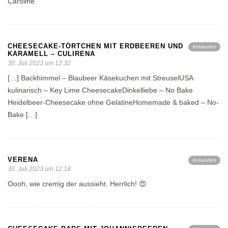
Caroline
CHEESECAKE-TÖRTCHEN MIT ERDBEEREN UND
Antworten
KARAMELL – CULIRENA
30. Juli 2023 um 12:32
[…] Backhimmel – Blaubeer Käsekuchen mit StreuselUSA
kulinarisch – Key Lime CheesecakeDinkelliebe – No Bake
Heidelbeer-Cheesecake ohne GelatineHomemade & baked – No-
Bake […]
VERENA
Antworten
30. Juli 2023 um 12:18
Oooh, wie cremig der aussieht. Herrlich! 😍