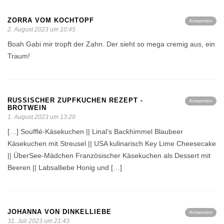
ZORRA VOM KOCHTOPF
Antworten
2. August 2023 um 10:45
Boah Gabi mir tropft der Zahn. Der sieht so mega cremig aus, ein
Traum!
RUSSISCHER ZUPFKUCHEN REZEPT -
Antworten
BROTWEIN
1. August 2023 um 13:20
[…] Soufflé-Käsekuchen || Linal’s Backhimmel Blaubeer
Käsekuchen mit Streusel || USA kulinarisch Key Lime Cheesecake
|| ÜberSee-Mädchen Französischer Käsekuchen als Dessert mit
Beeren || Labsalliebe Honig und […]
JOHANNA VON DINKELLIEBE
Antworten
31. Juli 2023 um 21:43