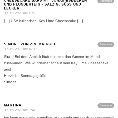
CHEESECAKE BARS MIT JOHANNISBEEREN
Antworten
UND PLUNDERTEIG - SALZIG, SÜSS UND L
ECKER
30. Juli 2023 um 11:26
[…] USA kulinarisch Key Lime Cheesecake […]
SIMONE VON ZIMTKRINGEL
Antworten
30. Juli 2023 um 10:33
Slurp! Bei dem Anblick läuft mir echt das Wasser im Mund
zusammen. Wie wunderbar schaut dein Key Lime Cheesecake
aus!
Herzliche Sonntagsgrüße
Simone
MARTINA
Antworten
30. Juli 2023 um 9:54
Ich kann mir direkt vorstellen, wie cremig und frisch der schmeckt!