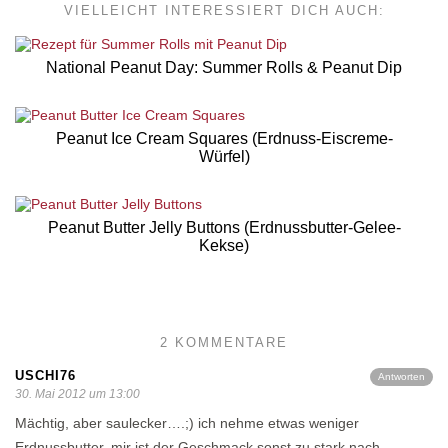
VIELLEICHT INTERESSIERT DICH AUCH:
National Peanut Day: Summer Rolls & Peanut Dip
Peanut Ice Cream Squares (Erdnuss-Eiscreme-
Würfel)
Peanut Butter Jelly Buttons (Erdnussbutter-Gelee-
Kekse)
2 KOMMENTARE
USCHI76
Antworten
30. Mai 2012 um 13:00
Mächtig, aber saulecker….;) ich nehme etwas weniger
Erdnussbutter, mir ist der Geschmack sonst zu stark nach