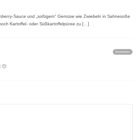
 Cranberry-Sauce und „soßigem“ Gemüse wie Zwiebeln in Sahnesoße
och Kartoffel- oder Süßkartoffelpüree zu […]
Antworten
t 🙂