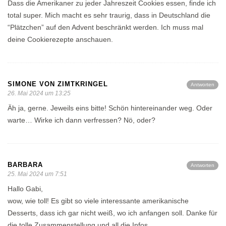
Dass die Amerikaner zu jeder Jahreszeit Cookies essen, finde ich
total super. Mich macht es sehr traurig, dass in Deutschland die
“Plätzchen” auf den Advent beschränkt werden. Ich muss mal
deine Cookierezepte anschauen.
SIMONE VON ZIMTKRINGEL
Antworten
26. Mai 2024 um 13:25
Äh ja, gerne. Jeweils eins bitte! Schön hintereinander weg. Oder
warte… Wirke ich dann verfressen? Nö, oder?
BARBARA
Antworten
25. Mai 2024 um 7:51
Hallo Gabi,
wow, wie toll! Es gibt so viele interessante amerikanische
Desserts, dass ich gar nicht weiß, wo ich anfangen soll. Danke für
die tolle Zusammenstellung und all die Infos.