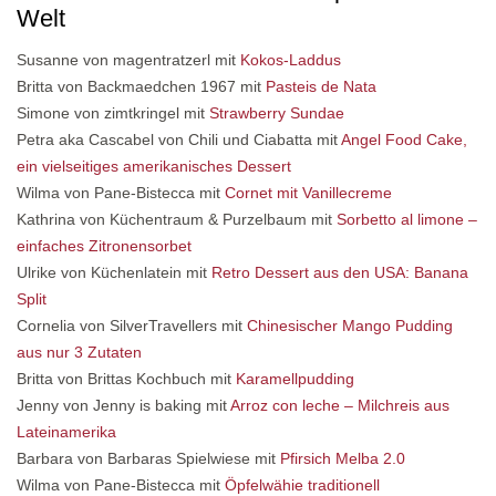
Welt
Susanne von magentratzerl mit
Kokos-Laddus
Britta von Backmaedchen 1967 mit
Pasteis de Nata
Simone von zimtkringel mit
Strawberry Sundae
Petra aka Cascabel von Chili und Ciabatta mit
Angel Food Cake,
ein vielseitiges amerikanisches Dessert
Wilma von Pane-Bistecca mit
Cornet mit Vanillecreme
Kathrina von Küchentraum & Purzelbaum mit
Sorbetto al limone –
einfaches Zitronensorbet
Ulrike von Küchenlatein mit
Retro Dessert aus den USA: Banana
Split
Cornelia von SilverTravellers mit
Chinesischer Mango Pudding
aus nur 3 Zutaten
Britta von Brittas Kochbuch mit
Karamellpudding
Jenny von Jenny is baking mit
Arroz con leche – Milchreis aus
Lateinamerika
Barbara von Barbaras Spielwiese mit
Pfirsich Melba 2.0
Wilma von Pane-Bistecca mit
Öpfelwähie traditionell