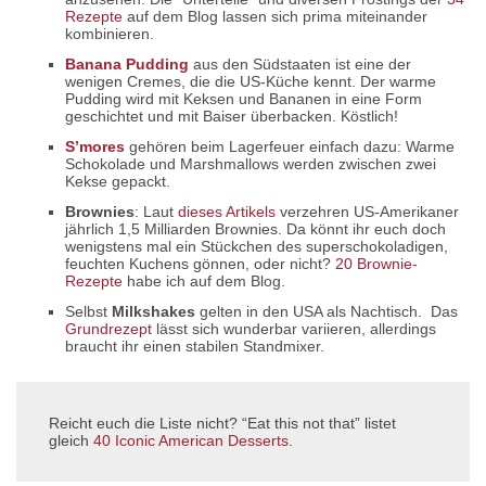
Rezepte
auf dem Blog lassen sich prima miteinander
kombinieren.
Banana Pudding
aus den Südstaaten ist eine der
wenigen Cremes, die die US-Küche kennt. Der warme
Pudding wird mit Keksen und Bananen in eine Form
geschichtet und mit Baiser überbacken. Köstlich!
S’mores
gehören beim Lagerfeuer einfach dazu: Warme
Schokolade und Marshmallows werden zwischen zwei
Kekse gepackt.
Brownies
: Laut
dieses Artikels
verzehren US-Amerikaner
jährlich 1,5 Milliarden Brownies. Da könnt ihr euch doch
wenigstens mal ein Stückchen des superschokoladigen,
feuchten Kuchens gönnen, oder nicht?
20 Brownie-
Rezepte
habe ich auf dem Blog.
Selbst
Milkshakes
gelten in den USA als Nachtisch. Das
Grundrezept
lässt sich wunderbar variieren, allerdings
braucht ihr einen stabilen Standmixer.
Reicht euch die Liste nicht? “Eat this not that” listet
gleich
40 Iconic American Desserts
.