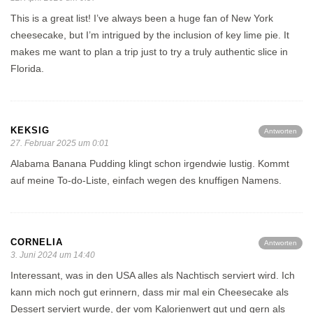
This is a great list! I’ve always been a huge fan of New York
cheesecake, but I’m intrigued by the inclusion of key lime pie. It
makes me want to plan a trip just to try a truly authentic slice in
Florida.
KEKSIG
Antworten
27. Februar 2025 um 0:01
Alabama Banana Pudding klingt schon irgendwie lustig. Kommt
auf meine To-do-Liste, einfach wegen des knuffigen Namens.
CORNELIA
Antworten
3. Juni 2024 um 14:40
Interessant, was in den USA alles als Nachtisch serviert wird. Ich
kann mich noch gut erinnern, dass mir mal ein Cheesecake als
Dessert serviert wurde, der vom Kalorienwert gut und gern als