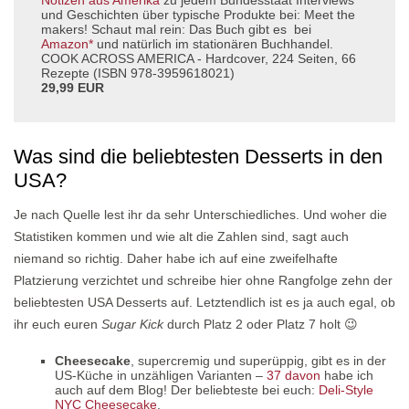
und Geschichten über typische Produkte bei: Meet the
makers! Schaut mal rein: Das Buch gibt es bei
Amazon*
und natürlich im stationären Buchhandel.
COOK ACROSS AMERICA - Hardcover, 224 Seiten, 66
Rezepte (ISBN 978-3959618021)
29,99 EUR
Was sind die beliebtesten Desserts in den
USA?
Je nach Quelle lest ihr da sehr Unterschiedliches. Und woher die
Statistiken kommen und wie alt die Zahlen sind, sagt auch
niemand so richtig. Daher habe ich auf eine zweifelhafte
Platzierung verzichtet und schreibe hier ohne Rangfolge zehn der
beliebtesten USA Desserts auf. Letztendlich ist es ja auch egal, ob
ihr euch euren
Sugar Kick
durch Platz 2 oder Platz 7 holt 😉
Cheesecake
, supercremig und superüppig, gibt es in der
US-Küche in unzähligen Varianten –
37 davon
habe ich
auch auf dem Blog! Der beliebteste bei euch:
Deli-Style
NYC Cheesecake
.