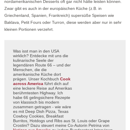
nordamerikanischen Desserts oft gar nicht hätte leisten können.
Zwar gibt es auch in der europäischen Küche (z.B. in
Griechenland, Spanien, Frankreich) supersüße Speisen wie
Baklava, Petit Fours oder Turron, diese werden aber nur in sehr
kleinen Portionen verzehrt.
Was isst man in den USA
wirklich? Entdecke mit uns die
kulinarische Seele der
legendären Route 66 – und der
Menschen, die die
amerikanische Küche dort
prägen. Unser Kochbuch
Cook
across America
führt dich auf
eine leckere Reise auf Amerikas
berühmtesten Highway. Ich
habe 66 gelingsichere Rezepte
von klassisch bis modern
zusammen getragen - wie wäre
es mit Deep Dish Pizza, Texas
Cowboy Cookies, Breakfast
Burritos, Hotdogs und Ribs aus St. Louis oder Grape
Crostini? Dazu steuert meine Co-Autorin Petrina von
Notizen aus Amerika
zu jedem Bundesstaat Interviews