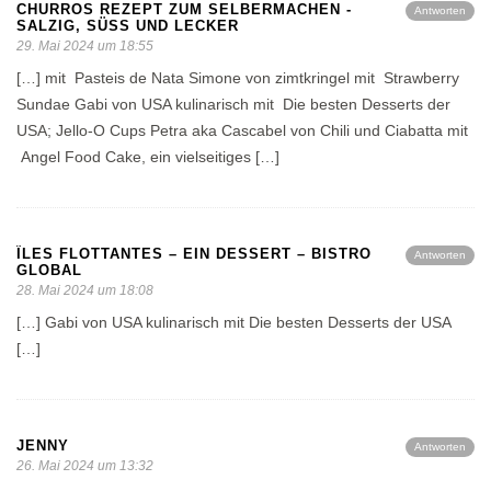
CHURROS REZEPT ZUM SELBERMACHEN -
Antworten
SALZIG, SÜSS UND LECKER
29. Mai 2024 um 18:55
[…] mit Pasteis de Nata Simone von zimtkringel mit Strawberry
Sundae Gabi von USA kulinarisch mit Die besten Desserts der
USA; Jello-O Cups Petra aka Cascabel von Chili und Ciabatta mit
Angel Food Cake, ein vielseitiges […]
ÎLES FLOTTANTES – EIN DESSERT – BISTRO
Antworten
GLOBAL
28. Mai 2024 um 18:08
[…] Gabi von USA kulinarisch mit Die besten Desserts der USA
[…]
JENNY
Antworten
26. Mai 2024 um 13:32