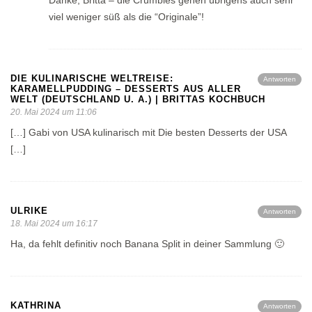
viel weniger süß als die “Originale”!
DIE KULINARISCHE WELTREISE:
Antworten
KARAMELLPUDDING – DESSERTS AUS ALLER
WELT (DEUTSCHLAND U. A.) | BRITTAS KOCHBUCH
20. Mai 2024 um 11:06
[…] Gabi von USA kulinarisch mit Die besten Desserts der USA
[…]
ULRIKE
Antworten
18. Mai 2024 um 16:17
Ha, da fehlt definitiv noch Banana Split in deiner Sammlung 🙂
KATHRINA
Antworten