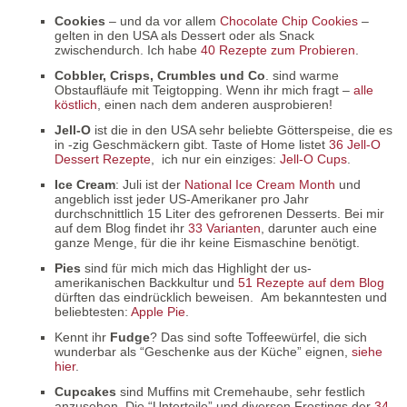
Cookies
– und da vor allem
Chocolate Chip Cookies
–
gelten in den USA als Dessert oder als Snack
zwischendurch. Ich habe
40 Rezepte zum Probieren
.
Cobbler, Crisps, Crumbles und Co
. sind warme
Obstaufläufe mit Teigtopping. Wenn ihr mich fragt –
alle
köstlich
, einen nach dem anderen ausprobieren!
Jell-O
ist die in den USA sehr beliebte Götterspeise, die es
in -zig Geschmäckern gibt. Taste of Home listet
36 Jell-O
Dessert Rezepte
, ich nur ein einziges:
Jell-O Cups
.
Ice Cream
: Juli ist der
National Ice Cream Month
und
angeblich isst jeder US-Amerikaner pro Jahr
durchschnittlich 15 Liter des gefrorenen Desserts. Bei mir
auf dem Blog findet ihr
33 Varianten
, darunter auch eine
ganze Menge, für die ihr keine Eismaschine benötigt.
Pies
sind für mich mich das Highlight der us-
amerikanischen Backkultur und
51 Rezepte auf dem Blog
dürften das eindrücklich beweisen. Am bekanntesten und
beliebtesten:
Apple Pie
.
Kennt ihr
Fudge
? Das sind softe Toffeewürfel, die sich
wunderbar als “Geschenke aus der Küche” eignen,
siehe
hier
.
Cupcakes
sind Muffins mit Cremehaube, sehr festlich
anzusehen. Die “Unterteile” und diversen Frostings der
34