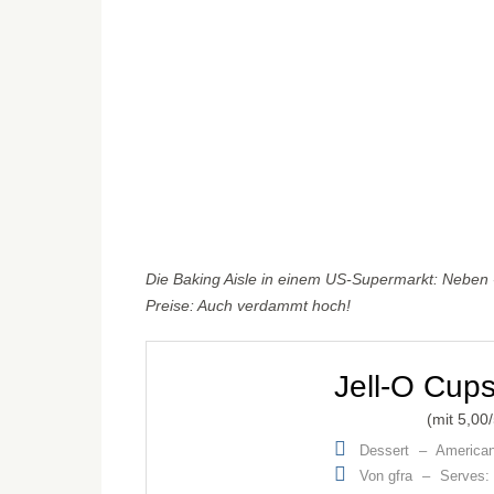
Die Baking Aisle in einem US-Supermarkt: Neben -z
Preise: Auch verdammt hoch!
Jell-O Cups
(mit
5,00
Dessert
–
America
Von gfra
–
Serves: 