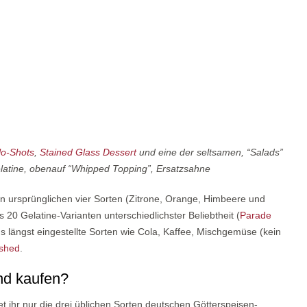
lo-Shots
,
Stained Glass Dessert
und eine der seltsamen, “Salads”
atine, obenauf “Whipped Topping”, Ersatzsahne
n ursprünglichen vier Sorten (Zitrone, Orange, Himbeere und
 20 Gelatine-Varianten unterschiedlichster Beliebtheit (
Parade
ns längst eingestellte Sorten wie Cola, Kaffee, Mischgemüse (kein
ashed
.
nd kaufen?
et ihr nur die drei üblichen Sorten deutschen Götterspeisen-