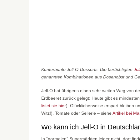
Kunterbunte Jell-O-Desserts: Die berüchtigten
Jel
genannten Kombinationen aus Dosenobst und Gel
Jell-O hat übrigens einen sehr weiten Weg von de
Erdbeere) zurück gelegt: Heute gibt es mindestens
listet sie hier
). Glücklicherweise erspart bleiben u
Witz!), Tomate oder Sellerie – siehe
Artikel bei M
Wo kann ich Jell-O in Deutschla
In “normalen” Supermärkten leider nicht, dort find