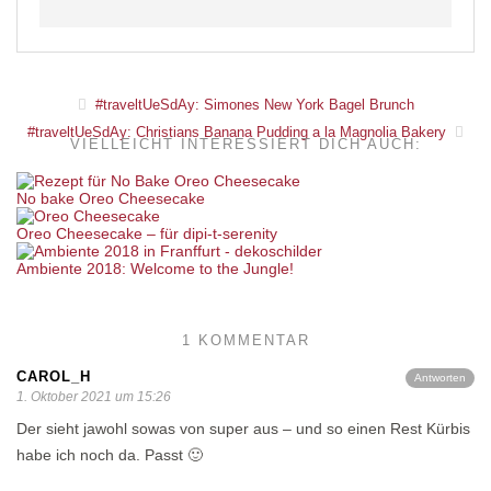
#traveltUeSdAy: Simones New York Bagel Brunch
#traveltUeSdAy: Christians Banana Pudding a la Magnolia Bakery
VIELLEICHT INTERESSIERT DICH AUCH:
No bake Oreo Cheesecake
Oreo Cheesecake – für dipi-t-serenity
Ambiente 2018: Welcome to the Jungle!
1 KOMMENTAR
CAROL_H
Antworten
1. Oktober 2021 um 15:26
Der sieht jawohl sowas von super aus – und so einen Rest Kürbis
habe ich noch da. Passt 🙂