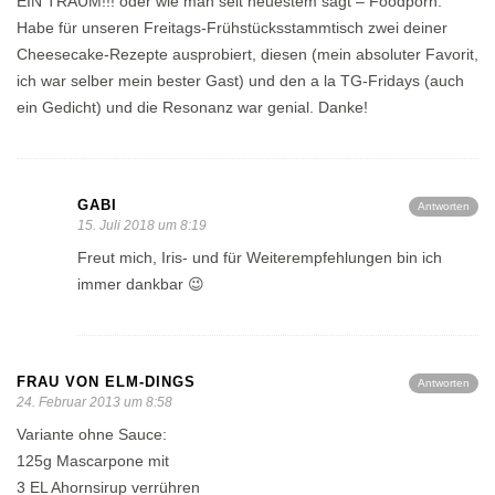
EIN TRAUM!!! oder wie man seit neuestem sagt – Foodporn.
Habe für unseren Freitags-Frühstücksstammtisch zwei deiner
Cheesecake-Rezepte ausprobiert, diesen (mein absoluter Favorit,
ich war selber mein bester Gast) und den a la TG-Fridays (auch
ein Gedicht) und die Resonanz war genial. Danke!
GABI
Antworten
15. Juli 2018 um 8:19
Freut mich, Iris- und für Weiterempfehlungen bin ich
immer dankbar 😉
FRAU VON ELM-DINGS
Antworten
24. Februar 2013 um 8:58
Variante ohne Sauce:
125g Mascarpone mit
3 EL Ahornsirup verrühren