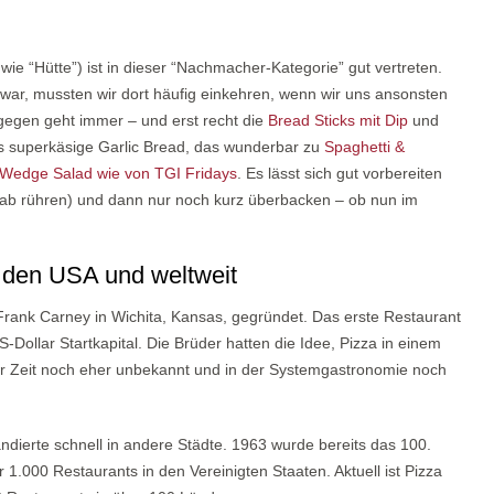
ie “Hütte”) ist in dieser “Nachmacher-Kategorie” gut vertreten.
war, mussten wir dort häufig einkehren, wenn wir uns ansonsten
gegen geht immer – und erst recht die
Bread Sticks mit Dip
und
es superkäsige Garlic Bread, das wunderbar zu
Spaghetti &
Wedge Salad wie von TGI Fridays
. Es lässt sich gut vorbereiten
rab rühren) und dann nur noch kurz überbacken – ob nun im
n den USA und weltweit
rank Carney in Wichita, Kansas, gegründet. Das erste Restaurant
-Dollar Startkapital. Die Brüder hatten die Idee, Pizza in einem
ser Zeit noch eher unbekannt und in der Systemgastronomie noch
ndierte schnell in andere Städte. 1963 wurde bereits das 100.
 1.000 Restaurants in den Vereinigten Staaten. Aktuell ist Pizza