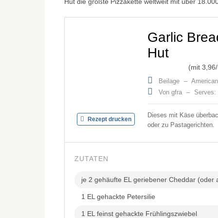
Hut die größte Pizzakette weltweit mit über 18.0
Garlic Brea
Hut
(mit
3,96
Beilage
–
American
Von gfra
–
Serves: 
Dieses mit Käse überbac
Rezept drucken
oder zu Pastagerichten.
ZUTATEN
je 2 gehäufte EL geriebener Cheddar (oder
1 EL gehackte Petersilie
1 EL feinst gehackte Frühlingszwiebel