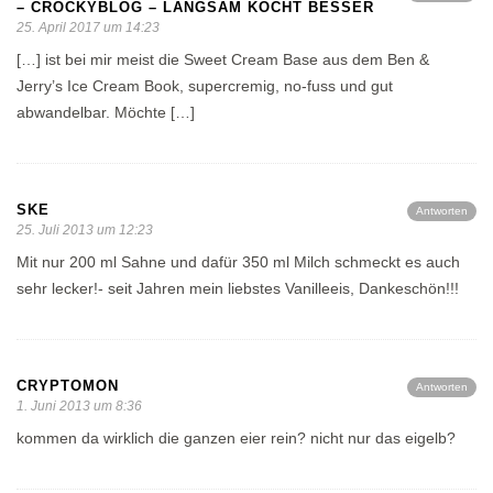
CROCKYBLOG – LANGSAM KOCHT BESSER
25. April 2017 um 14:23
[…] ist bei mir meist die Sweet Cream Base aus dem Ben &
Jerry’s Ice Cream Book, supercremig, no-fuss und gut
abwandelbar. Möchte […]
SKE
Antworten
25. Juli 2013 um 12:23
Mit nur 200 ml Sahne und dafür 350 ml Milch schmeckt es auch
sehr lecker!- seit Jahren mein liebstes Vanilleeis, Dankeschön!!!
CRYPTOMON
Antworten
1. Juni 2013 um 8:36
kommen da wirklich die ganzen eier rein? nicht nur das eigelb?