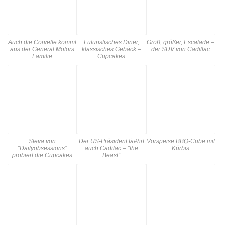
Auch die Corvette kommt
Futuristisches Diner,
Groß, größer, Escalade –
aus der General Motors
klassisches Gebäck –
der SUV von Cadillac
Familie
Cupcakes
Steva von
Der US-Präsident fä#hrt
Vorspeise BBQ-Cube mit
“Dailyobsessions”
auch Cadilac – “the
Kürbis
probiert die Cupcakes
Beast”