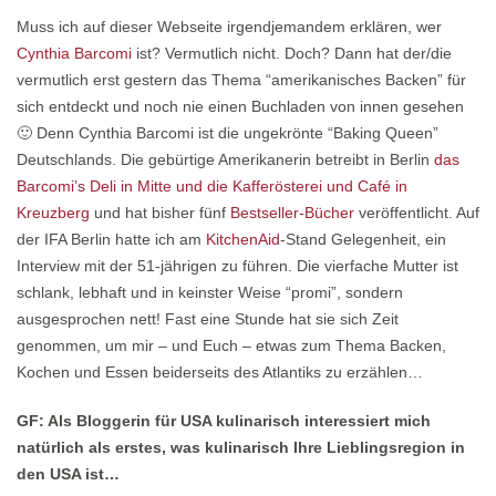
Muss ich auf dieser Webseite irgendjemandem erklären, wer
Cynthia Barcomi
ist? Vermutlich nicht. Doch? Dann hat der/die
vermutlich erst gestern das Thema “amerikanisches Backen” für
sich entdeckt und noch nie einen Buchladen von innen gesehen
🙂 Denn Cynthia Barcomi ist die ungekrönte “Baking Queen”
Deutschlands. Die gebürtige Amerikanerin betreibt in Berlin
das
Barcomi’s Deli in Mitte und die Kafferösterei und Café in
Kreuzberg
und hat bisher fünf
Bestseller-Bücher
veröffentlicht. Auf
der IFA Berlin hatte ich am
KitchenAid
-Stand Gelegenheit, ein
Interview mit der 51-jährigen zu führen. Die vierfache Mutter ist
schlank, lebhaft und in keinster Weise “promi”, sondern
ausgesprochen nett! Fast eine Stunde hat sie sich Zeit
genommen, um mir – und Euch – etwas zum Thema Backen,
Kochen und Essen beiderseits des Atlantiks zu erzählen…
GF: Als Bloggerin für USA kulinarisch interessiert mich
natürlich als erstes, was kulinarisch Ihre Lieblingsregion in
den USA ist…