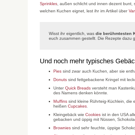
Sprinkles
, außen schlicht und innen dezent bunt, 
welchen Kuchen eignet, lest ihr im Artikel über
Van
Wisst ihr eigentlich, was
die berühmtesten 
euch zusammen gestellt. Die Rezepte dazu gi
Und noch mehr typisches Gebä
Pies
sind zwar auch Kuchen, aber sie enth
Donuts
sind fettgebackene Kringel mit lec
Unter
Quick Breads
versteht man Kastenku
des Namens denken könnte.
Muffins
sind kleine Rührteig-Küchlein, die
heißen
Cupcakes
.
Kleingebäck wie
Cookies
ist in den USA al
gebacken und üppig mit Nüssen, Schokolad
Brownies
sind sehr feuchte, üppige Schoko