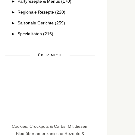
►
Partyrezepte & Menüs
(170)
►
Regionale Rezepte
(220)
►
Saisonale Gerichte
(259)
►
Spezialitäten
(216)
ÜBER MICH
Cookies, Crockpots & Carbs: Mit diesem
Blog über amerikanische Rezepte &