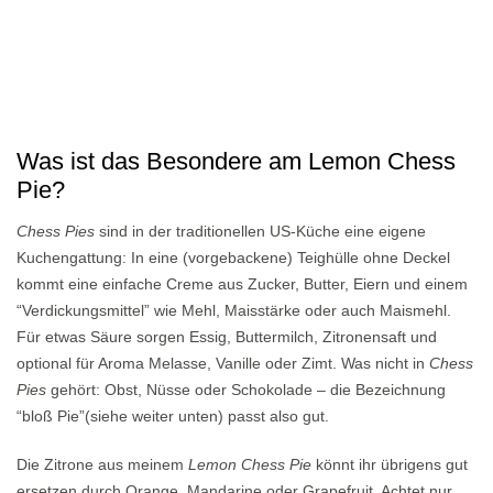
Was ist das Besondere am Lemon Chess
Pie?
Chess Pies
sind in der traditionellen US-Küche eine eigene
Kuchengattung: In eine (vorgebackene) Teighülle ohne Deckel
kommt eine einfache Creme aus Zucker, Butter, Eiern und einem
“Verdickungsmittel” wie Mehl, Maisstärke oder auch Maismehl.
Für etwas Säure sorgen Essig, Buttermilch, Zitronensaft und
optional für Aroma Melasse, Vanille oder Zimt. Was nicht in
Chess
Pies
gehört: Obst, Nüsse oder Schokolade – die Bezeichnung
“bloß Pie”(siehe weiter unten) passt also gut.
Die Zitrone aus meinem
Lemon Chess Pie
könnt ihr übrigens gut
ersetzen durch Orange, Mandarine oder Grapefruit. Achtet nur