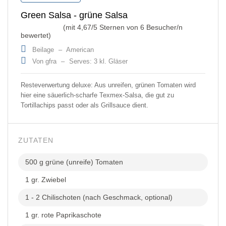
Green Salsa - grüne Salsa
(mit
4,67
/5 Sternen von
6
Besucher/n
bewertet)
Beilage
–
American
Von gfra
–
Serves: 3 kl. Gläser
Resteverwertung deluxe: Aus unreifen, grünen Tomaten wird
hier eine säuerlich-scharfe Texmex-Salsa, die gut zu
Tortillachips passt oder als Grillsauce dient.
ZUTATEN
500 g grüne (unreife) Tomaten
1 gr. Zwiebel
1 - 2 Chilischoten (nach Geschmack, optional)
1 gr. rote Paprikaschote