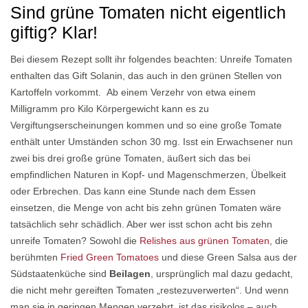
Sind grüne Tomaten nicht eigentlich
giftig? Klar!
Bei diesem Rezept sollt ihr folgendes beachten: Unreife Tomaten
enthalten das Gift Solanin, das auch in den grünen Stellen von
Kartoffeln vorkommt. Ab einem Verzehr von etwa einem
Milligramm pro Kilo Körpergewicht kann es zu
Vergiftungserscheinungen kommen und so eine große Tomate
enthält unter Umständen schon 30 mg. Isst ein Erwachsener nun
zwei bis drei große grüne Tomaten, äußert sich das bei
empfindlichen Naturen in Kopf- und Magenschmerzen, Übelkeit
oder Erbrechen. Das kann eine Stunde nach dem Essen
einsetzen, die Menge von acht bis zehn grünen Tomaten wäre
tatsächlich sehr schädlich. Aber wer isst schon acht bis zehn
unreife Tomaten? Sowohl die
Relishes aus grünen Tomaten
, die
berühmten
Fried Green Tomatoes
und diese Green Salsa aus der
Südstaatenküche sind
Beilagen
, ursprünglich mal dazu gedacht,
die nicht mehr gereiften Tomaten „restezuverwerten“. Und wenn
man sie in geringen Mengen verzehrt, ist das risikolos – auch