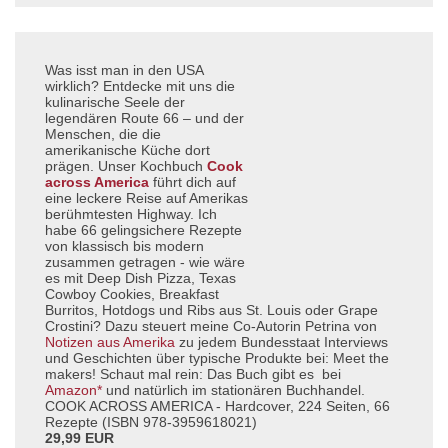
Was isst man in den USA
wirklich? Entdecke mit uns die
kulinarische Seele der
legendären Route 66 – und der
Menschen, die die
amerikanische Küche dort
prägen. Unser Kochbuch
Cook
across America
führt dich auf
eine leckere Reise auf Amerikas
berühmtesten Highway. Ich
habe 66 gelingsichere Rezepte
von klassisch bis modern
zusammen getragen - wie wäre
es mit Deep Dish Pizza, Texas
Cowboy Cookies, Breakfast
Burritos, Hotdogs und Ribs aus St. Louis oder Grape
Crostini? Dazu steuert meine Co-Autorin Petrina von
Notizen aus Amerika
zu jedem Bundesstaat Interviews
und Geschichten über typische Produkte bei: Meet the
makers! Schaut mal rein: Das Buch gibt es bei
Amazon*
und natürlich im stationären Buchhandel.
COOK ACROSS AMERICA - Hardcover, 224 Seiten, 66
Rezepte (ISBN 978-3959618021)
29,99 EUR