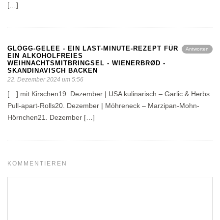
[…]
GLÖGG-GELEE - EIN LAST-MINUTE-REZEPT FÜR
Antworten
EIN ALKOHOLFREIES
WEIHNACHTSMITBRINGSEL - WIENERBRØD -
SKANDINAVISCH BACKEN
22. Dezember 2024 um 5:56
[…] mit Kirschen19. Dezember | USA kulinarisch – Garlic & Herbs
Pull-apart-Rolls20. Dezember | Möhreneck – Marzipan-Mohn-
Hörnchen21. Dezember […]
KOMMENTIEREN