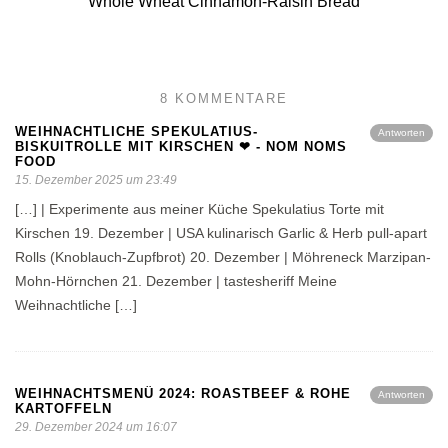
Whole Wheat Cinnamon-Raisin Bread
8 KOMMENTARE
WEIHNACHTLICHE SPEKULATIUS-
Antworten
BISKUITROLLE MIT KIRSCHEN ❤ - NOM NOMS
FOOD
15. Dezember 2025 um 23:49
[…] | Experimente aus meiner Küche Spekulatius Torte mit
Kirschen 19. Dezember | USA kulinarisch Garlic & Herb pull-apart
Rolls (Knoblauch-Zupfbrot) 20. Dezember | Möhreneck Marzipan-
Mohn-Hörnchen 21. Dezember | tastesheriff Meine
Weihnachtliche […]
WEIHNACHTSMENÜ 2024: ROASTBEEF & ROHE
Antworten
KARTOFFELN
29. Dezember 2024 um 16:07