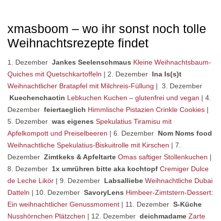
xmasboom – wo ihr sonst noch tolle
Weihnachtsrezepte findet
1. Dezember
Jankes Seelenschmaus
Kleine Weihnachtsbaum-
Quiches mit Quetschkartoffeln
| 2. Dezember
Ina Is(s)t
Weihnachtlicher Bratapfel mit Milchreis-Füllung
| 3. Dezember
Kuechenchaotin
Lebkuchen Kuchen – glutenfrei und vegan
| 4.
Dezember
feiertaeglich
Himmlische Pistazien Crinkle Cookies
|
5. Dezember
was eigenes
Spekulatius Tiramisu mit
Apfelkompott und Preiselbeeren
| 6. Dezember
Nom Noms food
Weihnachtliche Spekulatius-Biskuitrolle mit Kirschen
| 7.
Dezember
Zimtkeks & Apfeltarte
Omas saftiger Stollenkuchen
|
8. Dezember
1x umrühren bitte aka kochtopf
Cremiger Dulce
de Leche Likör
| 9. Dezember
Labsalliebe
Weihnachtliche Dubai
Datteln
| 10. Dezember
SavoryLens
Himbeer-Zimtstern-Dessert:
Ein weihnachtlicher Genussmoment
| 11. Dezember
S-Küche
Nusshörnchen Plätzchen
| 12. Dezember
deichmadame
Zarte