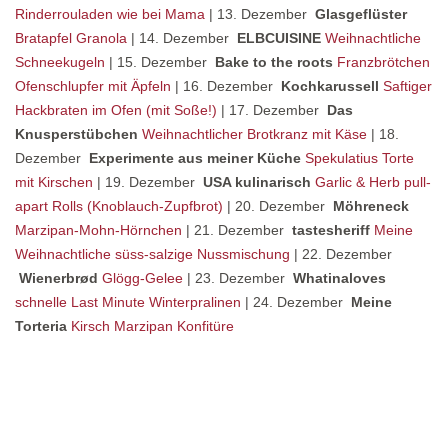
Rinderrouladen wie bei Mama
| 13. Dezember
Glasgeflüster
Bratapfel Granola
| 14. Dezember
ELBCUISINE
Weihnachtliche
Schneekugeln
| 15. Dezember
Bake to the roots
Franzbrötchen
Ofenschlupfer mit Äpfeln
| 16. Dezember
Kochkarussell
Saftiger
Hackbraten im Ofen (mit Soße!)
| 17. Dezember
Das
Knusperstübchen
Weihnachtlicher Brotkranz mit Käse
| 18.
Dezember
Experimente aus meiner Küche
Spekulatius Torte
mit Kirschen
| 19. Dezember
USA kulinarisch
Garlic & Herb pull-
apart Rolls (Knoblauch-Zupfbrot)
| 20. Dezember
Möhreneck
Marzipan-Mohn-Hörnchen
| 21. Dezember
tastesheriff
Meine
Weihnachtliche süss-salzige Nussmischung
| 22. Dezember
Wienerbrød
Glögg-Gelee
| 23. Dezember
Whatinaloves
schnelle Last Minute Winterpralinen
| 24. Dezember
Meine
Torteria
Kirsch Marzipan Konfitüre