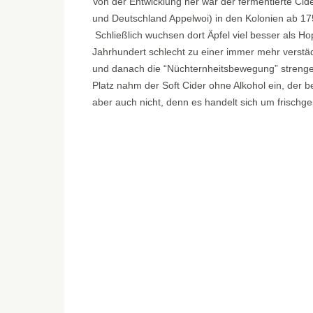
Von der Entwicklung her war der fermentierte Cid
und Deutschland Appelwoi) in den Kolonien ab 175
Schließlich wuchsen dort Äpfel viel besser als Hop
Jahrhundert schlecht zu einer immer mehr verstä
und danach die “Nüchternheitsbewegung” strenge
Platz nahm der Soft Cider ohne Alkohol ein, der be
aber auch nicht, denn es handelt sich um frischgep