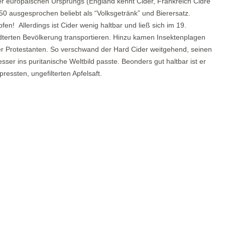
er europäischen Ursprungs (England kennt Cider, Frankreich Cidre
0 ausgesprochen beliebt als “Volksgetränk” und Bierersatz.
fen! Allerdings ist Cider wenig haltbar und ließ sich im 19.
dterten Bevölkerung transportieren. Hinzu kamen Insektenplagen
r Protestanten. So verschwand der Hard Cider weitgehend, seinen
sser ins puritanische Weltbild passte. Beonders gut haltbar ist er
ressten, ungefilterten Apfelsaft.