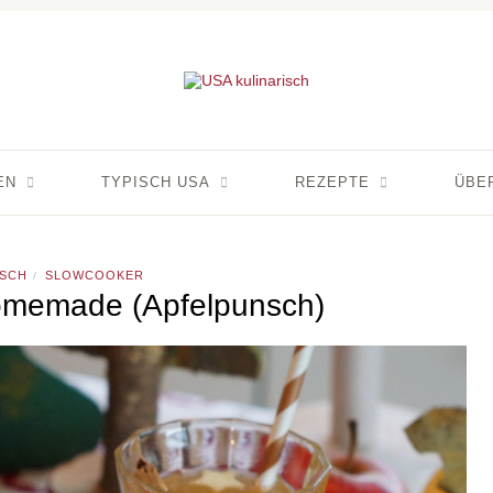
EN
TYPISCH USA
REZEPTE
ÜBE
SCH
SLOWCOOKER
/
omemade (Apfelpunsch)