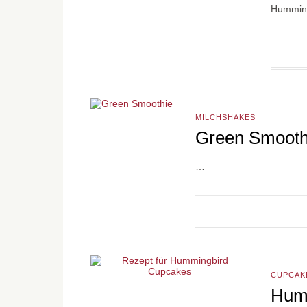
Hummin
MILCHSHAKES
Green Smoothi
…
CUPCAK
Humm