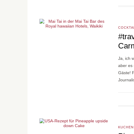
COCKTA
#tra
Car
Ja, ich 
aber es 
Gäste! F
Journal
KUCHEN