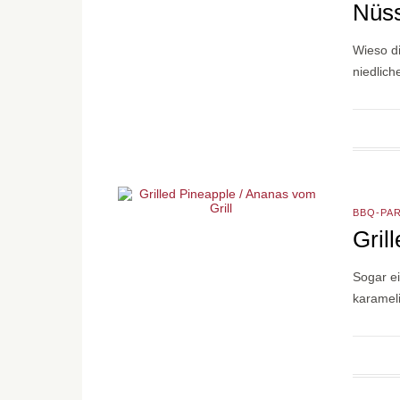
Nüs
Wieso di
niedlic
BBQ-PA
Gril
Sogar ei
karameli