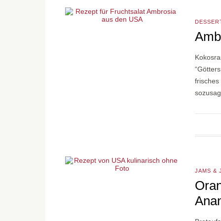
DESSER
Ambr
Kokosra
“Götters
frisches
sozusa
JAMS & 
Oran
Ana