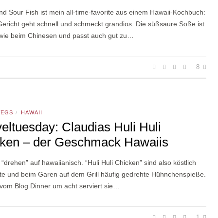
d Sour Fish ist mein all-time-favorite aus einem Hawaii-Kochbuch:
ericht geht schnell und schmeckt grandios. Die süßsaure Soße ist
h wie beim Chinesen und passt auch gut zu…
8
WEGS
HAWAII
/
veltuesday: Claudias Huli Huli
ken – der Geschmack Hawaiis
st “drehen” auf hawaiianisch. “Huli Huli Chicken” sind also köstlich
rte und beim Garen auf dem Grill häufig gedrehte Hühnchenspieße.
 vom Blog Dinner um acht serviert sie…
1