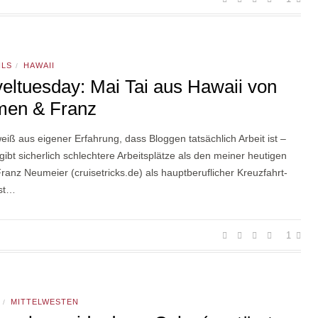
ILS
HAWAII
/
veltuesday: Mai Tai aus Hawaii von
men & Franz
weiß aus eigener Erfahrung, dass Bloggen tatsächlich Arbeit ist –
gibt sicherlich schlechtere Arbeitsplätze als den meiner heutigen
ranz Neumeier (cruisetricks.de) als hauptberuflicher Kreuzfahrt-
ist…
1
MITTELWESTEN
/