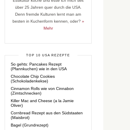
Esskultur koche und esse ich mich seit
über 25 Jahren quer durch die USA.
Denn fremde Kulturen lernt man am
besten in Kuchenform kennen, oder?
»
Mehr
TOP 10 USA REZEPTE
So gehts: Pancakes Rezept
(Pfannkuchen) wie in den USA
Chocolate Chip Cookies
(Schokoladenkekse)
Cinnamon Rolls wie von Cinnabon
(Zimtschnecken)
Killer Mac and Cheese (a la Jamie
Oliver)
Cornbread Rezept aus den Südstaaten
(Maisbrot)
Bagel (Grundrezept)