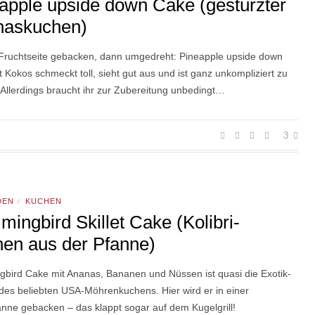
apple upside down Cake (gestürzter
naskuchen)
 Fruchtseite gebacken, dann umgedreht: Pineapple upside down
 Kokos schmeckt toll, sieht gut aus und ist ganz unkompliziert zu
Allerdings braucht ihr zur Zubereitung unbedingt…
3
DEN
KUCHEN
/
ingbird Skillet Cake (Kolibri-
en aus der Pfanne)
bird Cake mit Ananas, Bananen und Nüssen ist quasi die Exotik-
des beliebten USA-Möhrenkuchens. Hier wird er in einer
nne gebacken – das klappt sogar auf dem Kugelgrill!