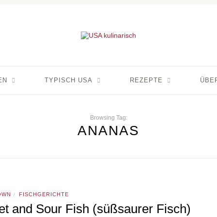
EN
TYPISCH USA
REZEPTE
ÜBE
Browsing Tag:
ANANAS
OWN
FISCHGERICHTE
/
t and Sour Fish (süßsaurer Fisch)