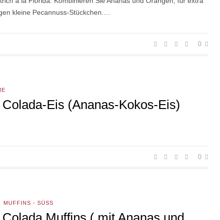
trich a la Florida: Kombinieren Sie Ananas und Orangen, für extra
rgen kleine Pecannuss-Stückchen.…
0
ME
 Colada-Eis (Ananas-Kokos-Eis)
0
MUFFINS - SÜSS
 Colada Muffins ( mit Ananas und