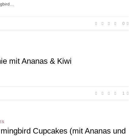
gbird…
0
e mit Ananas & Kiwi
1
ES
ingbird Cupcakes (mit Ananas und