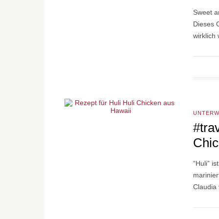
Sweet an
Dieses G
wirklic
UNTER
#tra
Chic
“Huli” i
marinie
Claudia