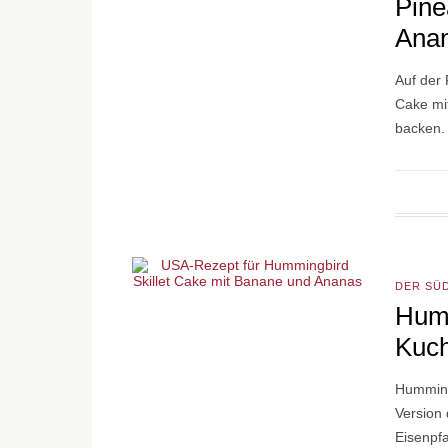
Pine
Ana
Auf der
Cake mit
backen. 
DER SÜ
Humm
Kuch
Humming
Version 
Eisenpfa