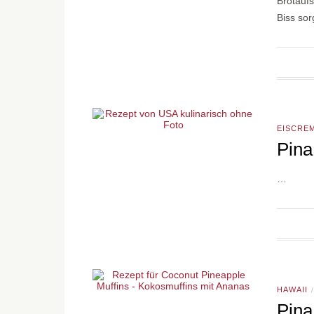
Brotaufs
Biss so
EISCRE
Pina
…
HAWAII
/
Pina