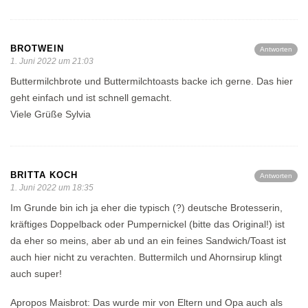
BROTWEIN
Antworten
1. Juni 2022 um 21:03
Buttermilchbrote und Buttermilchtoasts backe ich gerne. Das hier
geht einfach und ist schnell gemacht.
Viele Grüße Sylvia
BRITTA KOCH
Antworten
1. Juni 2022 um 18:35
Im Grunde bin ich ja eher die typisch (?) deutsche Brotesserin,
kräftiges Doppelback oder Pumpernickel (bitte das Original!) ist
da eher so meins, aber ab und an ein feines Sandwich/Toast ist
auch hier nicht zu verachten. Buttermilch und Ahornsirup klingt
auch super!
Apropos Maisbrot: Das wurde mir von Eltern und Opa auch als