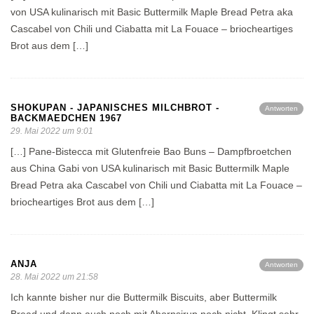
von USA kulinarisch mit Basic Buttermilk Maple Bread Petra aka
Cascabel von Chili und Ciabatta mit La Fouace – briocheartiges
Brot aus dem […]
SHOKUPAN - JAPANISCHES MILCHBROT -
Antworten
BACKMAEDCHEN 1967
29. Mai 2022 um 9:01
[…] Pane-Bistecca mit Glutenfreie Bao Buns – Dampfbroetchen
aus China Gabi von USA kulinarisch mit Basic Buttermilk Maple
Bread Petra aka Cascabel von Chili und Ciabatta mit La Fouace –
briocheartiges Brot aus dem […]
ANJA
Antworten
28. Mai 2022 um 21:58
Ich kannte bisher nur die Buttermilk Biscuits, aber Buttermilk
Bread und dann auch noch mit Ahornsirup noch nicht. Klingt sehr