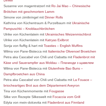
Dinkel
Susanne von magentratzerl mit
Ro Jai Mao – Chinesische
Brötchen mit geschmortem Lamm
Simone von zimtkringel mit
Dinner Rolls
Kathrina von Küchentraum & Purzelbaum mit
Ukrainische
Pampuschki – Knoblauchbrötchen
Ulrike von Küchenlatein mit
Ukrainisches Weizenmischbrot
Ulrike von Küchenlatein mit
Katryas Exilbrot
Sonja von fluffig & hart mit
Toasties – English Muffins
Wilma von Pane-Bistecca mit
Italienische Olivenoel Broetchen
Petra aka Cascabel von Chili und Ciabatta mit
Fladenbrot mit
Käse und Sauerampfer aus Moldau – Плачинди з щавелем
Wilma von Pane-Bistecca mit
Glutenfreie Bao Buns –
Dampfbroetchen aus China
Petra aka Cascabel von Chili und Ciabatta mit
La Fouace –
briocheartiges Brot aus dem Département Aveyron
Tina von Küchenmomente mit
Fougasse
Silke von Rezepte Silkeswelt mit
Focaccia vom Grill
Edyta von mein-dolcevita mit
Fladenbrot aus Finnland