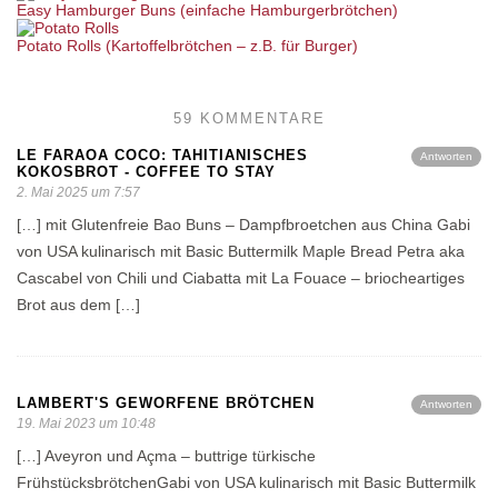
Easy Hamburger Buns (einfache Hamburgerbrötchen)
Potato Rolls (Kartoffelbrötchen – z.B. für Burger)
59 KOMMENTARE
LE FARAOA COCO: TAHITIANISCHES
Antworten
KOKOSBROT - COFFEE TO STAY
2. Mai 2025 um 7:57
[…] mit Glutenfreie Bao Buns – Dampfbroetchen aus China Gabi
von USA kulinarisch mit Basic Buttermilk Maple Bread Petra aka
Cascabel von Chili und Ciabatta mit La Fouace – briocheartiges
Brot aus dem […]
LAMBERT'S GEWORFENE BRÖTCHEN
Antworten
19. Mai 2023 um 10:48
[…] Aveyron und Açma – buttrige türkische
FrühstücksbrötchenGabi von USA kulinarisch mit Basic Buttermilk