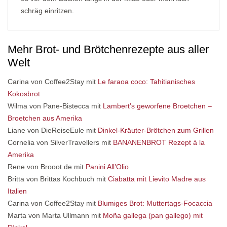
schräg einritzen.
Mehr Brot- und Brötchenrezepte aus aller
Welt
Carina von Coffee2Stay mit
Le faraoa coco: Tahitianisches
Kokosbrot
Wilma von Pane-Bistecca mit
Lambert’s geworfene Broetchen –
Broetchen aus Amerika
Liane von DieReiseEule mit
Dinkel-Kräuter-Brötchen zum Grillen
Cornelia von SilverTravellers mit
BANANENBROT Rezept à la
Amerika
Rene von Brooot.de mit
Panini All’Olio
Britta von Brittas Kochbuch mit
Ciabatta mit Lievito Madre aus
Italien
Carina von Coffee2Stay mit
Blumiges Brot: Muttertags-Focaccia
Marta von Marta Ullmann mit
Moña gallega (pan gallego) mit