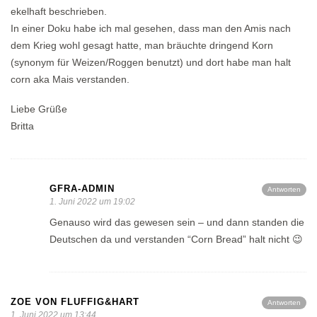
ekelhaft beschrieben.
In einer Doku habe ich mal gesehen, dass man den Amis nach
dem Krieg wohl gesagt hatte, man bräuchte dringend Korn
(synonym für Weizen/Roggen benutzt) und dort habe man halt
corn aka Mais verstanden.
Liebe Grüße
Britta
GFRA-ADMIN
Antworten
1. Juni 2022 um 19:02
Genauso wird das gewesen sein – und dann standen die
Deutschen da und verstanden “Corn Bread” halt nicht 😉
ZOE VON FLUFFIG&HART
Antworten
1. Juni 2022 um 13:44