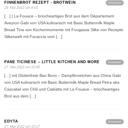
FINNENBROT REZEPT - BROTWEIN
Antworten
28. Mai 2022 um 9:01
[…] | La Fouace – briocheartiges Brot aus dem Département
Aveyron Gabi von USA kulinarisch mit Basic Buttermilk Maple
Bread Tina von Küchenmomente mit Fougasse Silke von Rezepte
Silkeswelt mit Focaccia vom […]
PANE TICINESE – LITTLE KITCHEN AND MORE
Antworten
27. Mai 2022 um 10:40
[…] mit Glutenfreie Bao Buns – Dampfbroetchen aus China Gabi
von USA kulinarisch mit Basic Buttermilk Maple Bread Petra aka
Cascabel von Chili und Ciabatta mit La Fouace – briocheartiges
Brot aus dem […]
EDYTA
Antworten
27. Mai 2022 um 10:17