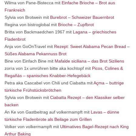
Wilma von Pane-Bistecca mit
Einfache Brioche – Brot aus
Frankreich
Sylvia von Brotwein mit
Burebrot – Schweizer Bauernbrot
Regina von bistroglobal mit
Brioche – Zupfbrot
Britta von Backmaedchen 1967 mit
Lagana – griechisches
Fladenbrot
Anja von GoOnTravel mit
Rezept: Sweet Alabama Pecan Bread –
Süßes Alabama Pekannuss Brot
Bine von Einfach Bine mit
Mafalde siciliana – das Brot Siziliens
zorra von 1x umrühren bitte aka kochtopf mit
Picos, Colines &
Regañás – spanisches Knabber-Hefegebäck
Petra aka Cascabel von Chili und Ciabatta mit
Açma – buttrige
türkische Frühstücksbrötchen
Sylvia von Brotwein mit
Ciabatta Rezept – den Klassiker selber
backen
An Ke von Gastbeitrag auf volkermampft mit
Lavas – dünne
türkische Fladenbrote als Beilage zum Grillen
Volker von volkermampft mit
Ultimatives Bagel-Rezept nach King
Arthur Baking