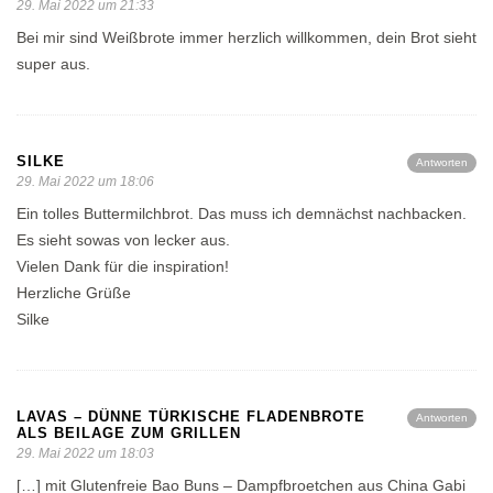
29. Mai 2022 um 21:33
Bei mir sind Weißbrote immer herzlich willkommen, dein Brot sieht
super aus.
SILKE
Antworten
29. Mai 2022 um 18:06
Ein tolles Buttermilchbrot. Das muss ich demnächst nachbacken.
Es sieht sowas von lecker aus.
Vielen Dank für die inspiration!
Herzliche Grüße
Silke
LAVAS – DÜNNE TÜRKISCHE FLADENBROTE
Antworten
ALS BEILAGE ZUM GRILLEN
29. Mai 2022 um 18:03
[…] mit Glutenfreie Bao Buns – Dampfbroetchen aus China Gabi