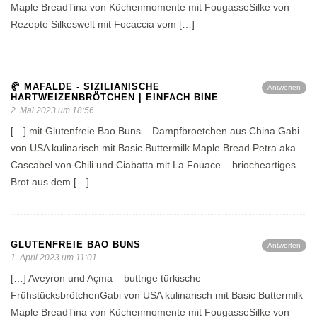
Maple BreadTina von Küchenmomente mit FougasseSilke von
Rezepte Silkeswelt mit Focaccia vom […]
🥐 MAFALDE - SIZILIANISCHE
Antworten
HARTWEIZENBRÖTCHEN | EINFACH BINE
2. Mai 2023 um 18:56
[…] mit Glutenfreie Bao Buns – Dampfbroetchen aus China Gabi
von USA kulinarisch mit Basic Buttermilk Maple Bread Petra aka
Cascabel von Chili und Ciabatta mit La Fouace – briocheartiges
Brot aus dem […]
GLUTENFREIE BAO BUNS
Antworten
1. April 2023 um 11:01
[…] Aveyron und Açma – buttrige türkische
FrühstücksbrötchenGabi von USA kulinarisch mit Basic Buttermilk
Maple BreadTina von Küchenmomente mit FougasseSilke von