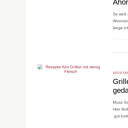
Ahor
So wird 
Ahornsi
lange i
VEGETA
Gril
geda
Muss Gri
Hier fin
gut funk