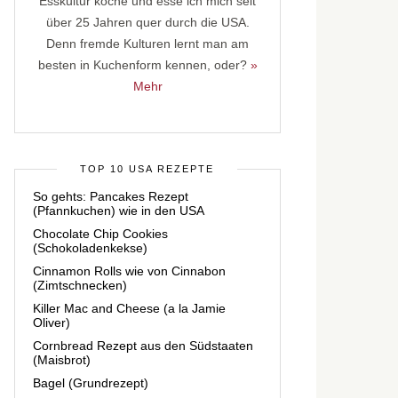
Esskultur koche und esse ich mich seit
über 25 Jahren quer durch die USA.
Denn fremde Kulturen lernt man am
besten in Kuchenform kennen, oder?
»
Mehr
TOP 10 USA REZEPTE
So gehts: Pancakes Rezept
(Pfannkuchen) wie in den USA
Chocolate Chip Cookies
(Schokoladenkekse)
Cinnamon Rolls wie von Cinnabon
(Zimtschnecken)
Killer Mac and Cheese (a la Jamie
Oliver)
Cornbread Rezept aus den Südstaaten
(Maisbrot)
Bagel (Grundrezept)