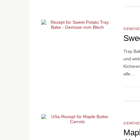
GEMÜSE
Swee
Tray Ba
und wirk
Kichere
alle…
GEMÜSE
Mapl