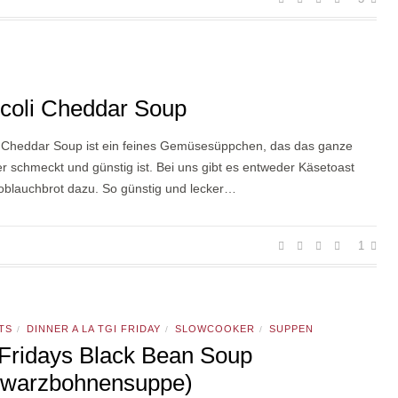
coli Cheddar Soup
i Cheddar Soup ist ein feines Gemüsesüppchen, das das ganze
r schmeckt und günstig ist. Bei uns gibt es entweder Käsetoast
oblauchbrot dazu. So günstig und lecker…
1
TS
DINNER A LA TGI FRIDAY
SLOWCOOKER
SUPPEN
/
/
/
Fridays Black Bean Soup
hwarzbohnensuppe)