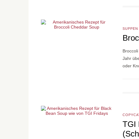
SUPPEN
Broc
Broccol
Jahr übe
oder Kn
COPYCA
TGI 
(Sc