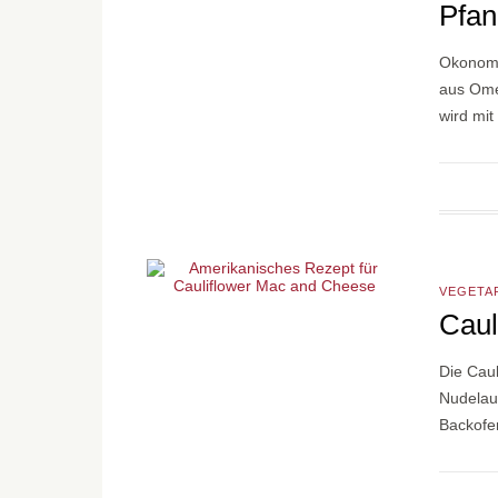
Pfan
Okonomiy
aus Ome
wird mi
VEGETA
Caul
Die Cau
Nudelauf
Backofen