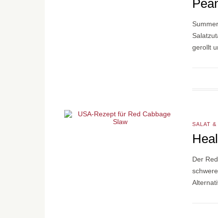
Pean
Summer R
Salatzut
gerollt 
SALAT &
Heal
Der Red 
schwere
Alternat