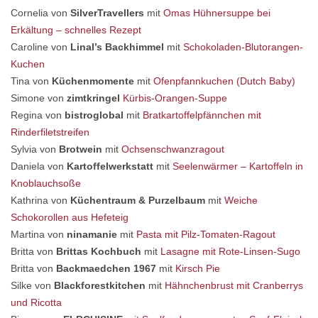
Cornelia von
SilverTravellers
mit
Omas Hühnersuppe bei
Erkältung – schnelles Rezept
Caroline von
Linal’s Backhimmel
mit
Schokoladen-Blutorangen-
Kuchen
Tina von
Küchenmomente
mit
Ofenpfannkuchen (Dutch Baby)
Simone von
zimtkringel
Kürbis-Orangen-Suppe
Regina von
bistroglobal
mit
Bratkartoffelpfännchen mit
Rinderfiletstreifen
Sylvia von
Brotwein
mit
Ochsenschwanzragout
Daniela von
Kartoffelwerkstatt
mit
Seelenwärmer – Kartoffeln in
Knoblauchsoße
Kathrina von
Küchentraum & Purzelbaum
mit
Weiche
Schokorollen aus Hefeteig
Martina von
ninamanie
mit
Pasta mit Pilz-Tomaten-Ragout
Britta von
Brittas Kochbuch
mit
Lasagne mit Rote-Linsen-Sugo
Britta von
Backmaedchen 1967
mit
Kirsch Pie
Silke von
Blackforestkitchen
mit
Hähnchenbrust mit Cranberrys
und Ricotta