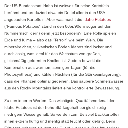
Der US-Bundesstaat Idaho ist weltweit für seine Kartoffeln
berühmt und produziert etwa ein Drittel aller in den USA
angebauten Kartoffeln. Aber was macht die
Idaho Potatoes
(“Famous Potatoes” stand in den 80er/90ern sogar auf den
Nummernschildern) denn jetzt besonders? Eine Rolle spielen
Erde und Klima – also das “Terroir” wie beim Wein. Die
mineralreichen, vulkanischen Böden Idahos sind locker und
durchlässig, was ideal für das Wachstum von großen,
gleichmäßig geformten Knollen ist. Zudem bewirkt die
Kombination aus warmen, sonnigen Tagen (für die
Photosynthese) und kühlen Nächten (für die Stärkeeinlagerung),
dass die Pflanzen optimal gedeihen. Das saubere Schmelzwasser
aus den Rocky Mountains liefert eine kontrollierte Bewässerung.
Zu den inneren Werten: Das wichtigste Qualitätsmerkmal der
Idaho Potatoes ist der hohe Stärkegehalt bei gleichzeitig
niedrigem Wassergehalt. So werden zum Beispiel Backkartoffeln
innen extrem fluffig und mehlig statt feucht oder klebrig. Beim
Frittieren nehmen sie weniger Öl auf, werden außen knuspriger