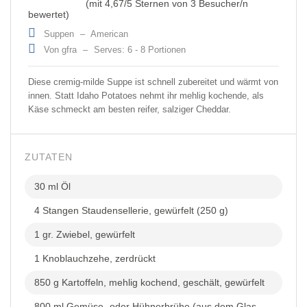
(mit
4,67
/5 Sternen von
3
Besucher/n
bewertet)
Suppen
–
American
Von gfra
–
Serves: 6 - 8 Portionen
Diese cremig-milde Suppe ist schnell zubereitet und wärmt von
innen. Statt Idaho Potatoes nehmt ihr mehlig kochende, als
Käse schmeckt am besten reifer, salziger Cheddar.
ZUTATEN
30 ml Öl
4 Stangen Staudensellerie, gewürfelt (250 g)
1 gr. Zwiebel, gewürfelt
1 Knoblauchzehe, zerdrückt
850 g Kartoffeln, mehlig kochend, geschält, gewürfelt
800 ml Gemüse- oder Hühnerbrühe (aus dem Glas