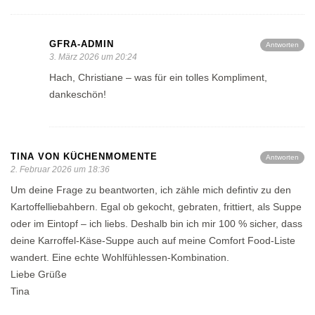
GFRA-ADMIN
Antworten
3. März 2026 um 20:24
Hach, Christiane – was für ein tolles Kompliment,
dankeschön!
TINA VON KÜCHENMOMENTE
Antworten
2. Februar 2026 um 18:36
Um deine Frage zu beantworten, ich zähle mich defintiv zu den
Kartoffelliebahbern. Egal ob gekocht, gebraten, frittiert, als Suppe
oder im Eintopf – ich liebs. Deshalb bin ich mir 100 % sicher, dass
deine Karroffel-Käse-Suppe auch auf meine Comfort Food-Liste
wandert. Eine echte Wohlfühlessen-Kombination.
Liebe Grüße
Tina