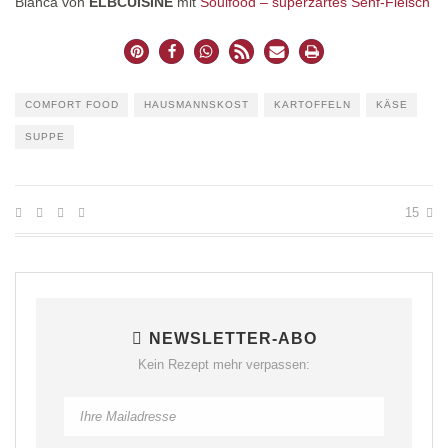
Bianca von
ELBCUISINE
mit
Soulfood – superzartes Senf-Fleisch
COMFORT FOOD
HAUSMANNSKOST
KARTOFFELN
KÄSE
SUPPE
15
NEWSLETTER-ABO
Kein Rezept mehr verpassen: