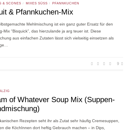
S & SCONES
MIXES SÜSS
PFANNKUCHEN
/
/
uit & Pfannkuchen-Mix
lbstgemachte Mehlmischung ist ein ganz guter Ersatz für den
ig-Mix “Bisquick”, das hierzulande ja arg teuer ist. Diese
hung aus einfachen Zutaten lässt sich vielseitig einsetzen als
age…
9
ALZIG
m of Whatever Soup Mix (Suppen-
ndmischung)
ikanischen Rezepten seht ihr als Zutat sehr häufig Cremesuppen,
en die KöchInnen dort heftig Gebrauch machen – in Dips,