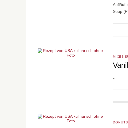
Aufläuf
Soup (P
MIXES S
Vani
…
DONUTS