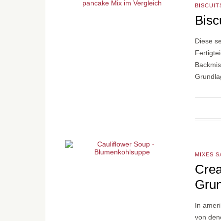
BISCUIT
Bisc
Diese se
Fertigte
Backmisc
Grundl
MIXES S
Crea
Gru
In amer
von den