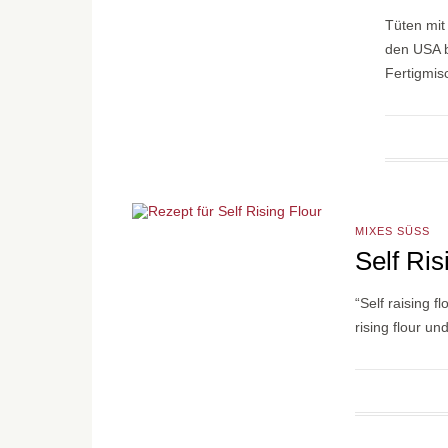
Tüten mit
den USA b
Fertigmi
MIXES SÜSS
Self Ri
“Self raising 
rising flour u