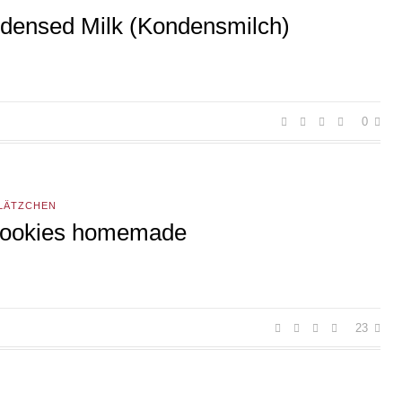
ensed Milk (Kondensmilch)
0
PLÄTZCHEN
ookies homemade
23