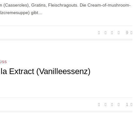
en (Casseroles), Gratins, Fleischragouts. Die Cream-of-mushroom-
ilzcremesuppe) gibt…
9
ÜSS
lla Extract (Vanilleessenz)
1