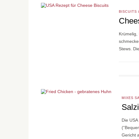
BISCUITS
Chees
Krümelig, 
schmecken
Stews. Di
MIXES S
Salz
Die USA 
(“Bequem
Gericht 