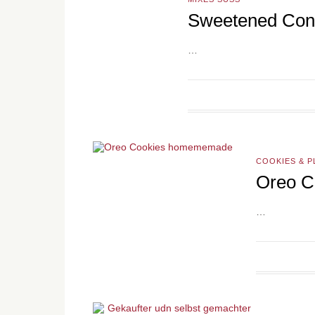
Sweetened Cond
…
COOKIES & 
Oreo C
…