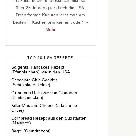
Esskultur koche und esse ich mich seit
über 25 Jahren quer durch die USA.
Denn fremde Kulturen lernt man am
besten in Kuchenform kennen, oder?
»
Mehr
TOP 10 USA REZEPTE
So gehts: Pancakes Rezept
(Pfannkuchen) wie in den USA
Chocolate Chip Cookies
(Schokoladenkekse)
Cinnamon Rolls wie von Cinnabon
(Zimtschnecken)
Killer Mac and Cheese (a la Jamie
Oliver)
Cornbread Rezept aus den Südstaaten
(Maisbrot)
Bagel (Grundrezept)