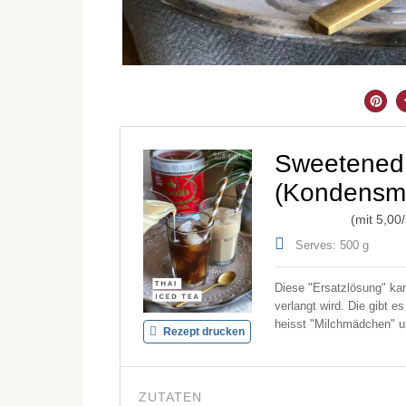
Sweetened
(Kondensmi
(mit
5,00
Serves: 500 g
Diese "Ersatzlösung" k
verlangt wird. Die gibt 
heisst "Milchmädchen" und
Rezept drucken
ZUTATEN