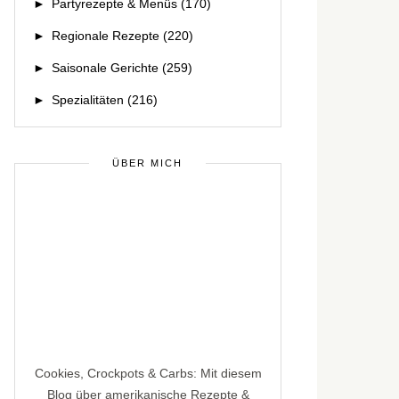
►
Partyrezepte & Menüs
(170)
►
Regionale Rezepte
(220)
►
Saisonale Gerichte
(259)
►
Spezialitäten
(216)
ÜBER MICH
Cookies, Crockpots & Carbs: Mit diesem
Blog über amerikanische Rezepte &