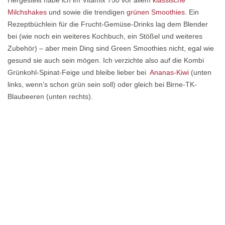
Hergestellt habe ich im Vitamix 750 vor allem
klassische
Milchshakes
und sowie die trendigen
grünen Smoothies
. Ein
Rezeptbüchlein für die Frucht-Gemüse-Drinks lag dem Blender
bei (wie noch ein weiteres Kochbuch, ein Stößel und weiteres
Zubehör) – aber mein Ding sind Green Smoothies nicht, egal wie
gesund sie auch sein mögen. Ich verzichte also auf die Kombi
Grünkohl-Spinat-Feige und bleibe lieber bei
Ananas-Kiwi
(unten
links, wenn’s schon grün sein soll) oder gleich bei Birne-TK-
Blaubeeren (unten rechts).