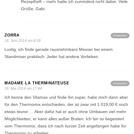
Rezeptheft – mehr hatte ich zumindest nicht dabei. Viele
Grüße, Gabi
ZORRA
Antworten
16. Juni 2014 um 8:39
Lustig, ich finde gerade rausnehmbare Messer bei einem
Standmixer praktisch. Jeder hat andere Vorlieben.
MADAME LA THERMINATEUSE
Antworten
29. Mai 2014 um 17:44
Ich kenne den Vitamax und finde ihn super, habe mich dann aber
für den Thermomix entschieden, der ist zwar mit 1.019,00 € noch
etwas teurer…. Aber dafür hat er auch ohne Umbauen viel mehr
Möglichkeiten, er kann alles außer Braten. Ich bin so begeistert
vom Thermomix, dass ich nach kurzer Zeit angefangen habe für
Thermomix zu arbeiten.