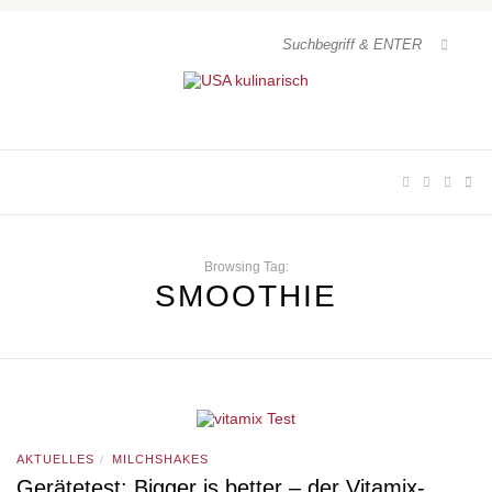
Browsing Tag:
SMOOTHIE
AKTUELLES
MILCHSHAKES
/
Gerätetest: Bigger is better – der Vitamix-