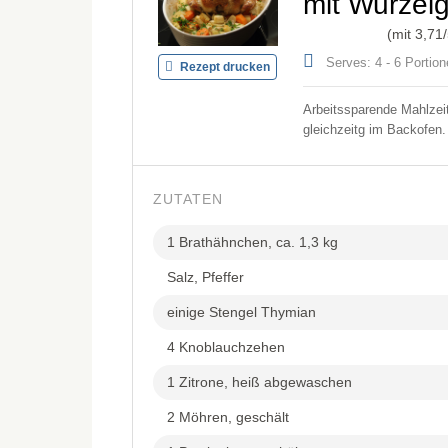
mit Wurzel
(mit
3,71
Serves: 4 - 6 Portio
Rezept drucken
Arbeitssparende Mahlze
gleichzeitg im Backofen.
ZUTATEN
1 Brathähnchen, ca. 1,3 kg
Salz, Pfeffer
einige Stengel Thymian
4 Knoblauchzehen
1 Zitrone, heiß abgewaschen
2 Möhren, geschält