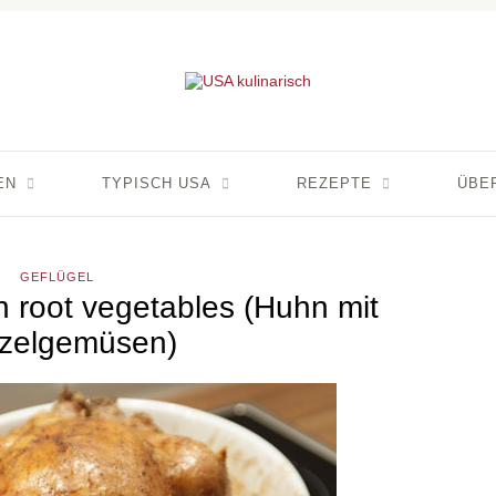
EN
TYPISCH USA
REZEPTE
ÜBE
GEFLÜGEL
h root vegetables (Huhn mit
zelgemüsen)