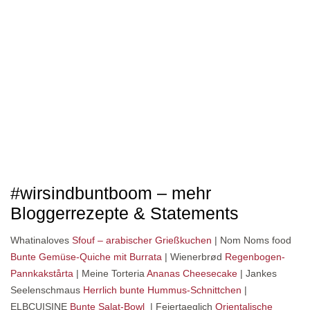
#wirsindbuntboom – mehr
Bloggerrezepte & Statements
Whatinaloves
Sfouf – arabischer Grießkuchen
| Nom Noms food
Bunte Gemüse-Quiche mit Burrata
| Wienerbrød
Regenbogen-
Pannkakstårta
| Meine Torteria
Ananas Cheesecake
| Jankes
Seelenschmaus
Herrlich bunte Hummus-Schnittchen
|
ELBCUISINE
Bunte Salat-Bowl
| Feiertaeglich
Orientalische