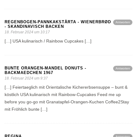
REGENBOGEN-PANNKAKSTÅRTA - WIENERBRØD
Antworten
- SKANDINAVISCH BACKEN
18. Februar 2024 um 10:17
[…] USA kulinarisch / Rainbow Cupcakes […]
BUNTE ORANGEN-MANDEL DONUTS -
Antworten
BACKMAEDCHEN 1967
18. Februar 2024 um 9:37
[…] Feiertaeglich mit Orientalische Kichererbsensuppe – bunt &
köstlich USA kulinarisch mit Rainbow-Cupcakes Feed me up
before you go-go mit Granatapfel-Orangen-Kuchen Coffee2Stay
mit Fröhlich bunte […]
REGINA
Antworten