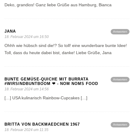
Deko, grandios! Ganz liebe Grüße aus Hamburg, Bianca
JANA
Antworten
18. Februar 2024 um 16:50
Ohhh wie hübsch sind die!? So toll! eine wunderbare bunte Idee!
Toll, dass du heute dabei bist, danke! Liebe Grüße, Jana
BUNTE GEMÜSE-QUICHE MIT BURRATA
Antworten
#WIRSINDBUNTBOOM ❤ - NOM NOMS FOOD
18. Februar 2024 um 14:56
[…] USA kulinarisch Rainbow-Cupcakes […]
BRITTA VON BACKMAEDCHEN 1967
Antworten
18. Februar 2024 um 11:35