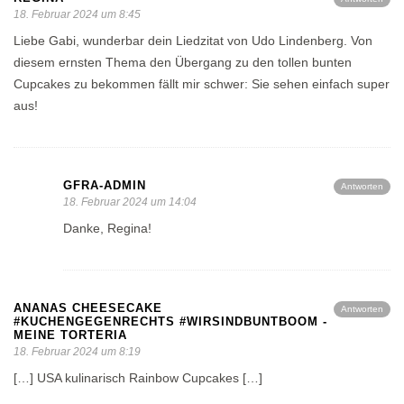
18. Februar 2024 um 8:45
Liebe Gabi, wunderbar dein Liedzitat von Udo Lindenberg. Von
diesem ernsten Thema den Übergang zu den tollen bunten
Cupcakes zu bekommen fällt mir schwer: Sie sehen einfach super
aus!
GFRA-ADMIN
Antworten
18. Februar 2024 um 14:04
Danke, Regina!
ANANAS CHEESECAKE
Antworten
#KUCHENGEGENRECHTS #WIRSINDBUNTBOOM -
MEINE TORTERIA
18. Februar 2024 um 8:19
[…] USA kulinarisch Rainbow Cupcakes […]