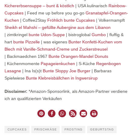
Kichererbsensuppe – bunt & köstlich
| USA kulinarisch
Rainbow-
Cupcakes
| Feed me up before you go-go
Granatapfel-Orangen-
Kuchen
| Coffee2Stay
Fröhlich bunte Cupcakes
| Volkermampft
Sheikh el Mahshi – gefüllte Aubergine aus dem Libanon
| zimtkringel
bunte Udon-Suppe
| bistroglobal
Gumbo
| fluffig &
hart
bunte Pizzelle
| was eigenes
Bunter Konfetti-Kuchen vom
Blech mit Vanille-Schmand-Creme und Zuckerstreusel
| Backmaedchen 1967
Bunte Orangen-Mandel Donuts
| Küchenmomente
Papageienkuchen
| S-Küche
Regenbogen
Lasagne
| Ina Is(s)t
Bunte Sloppy Joe Burger
| Barbaras
Spielwiese
Bunte Klebreisbällchen in Ingwersirup
Disclaimer:
*Amazon-Sponsorlink, als Amazon-Partner verdiene
ich an qualifizierten Verkäufen
CUPCAKES
FRISCHKÄSE
FROSTING
GEBURTSTAG