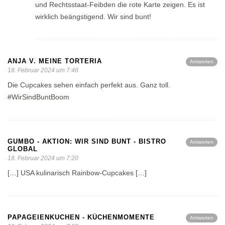
und Rechtsstaat-Feibden die rote Karte zeigen. Es ist
wirklich beängstigend. Wir sind bunt!
ANJA V. MEINE TORTERIA
Antworten
18. Februar 2024 um 7:46
Die Cupcakes sehen einfach perfekt aus. Ganz toll.
#WirSindBuntBoom
GUMBO - AKTION: WIR SIND BUNT - BISTRO
Antworten
GLOBAL
18. Februar 2024 um 7:20
[…] USA kulinarisch Rainbow-Cupcakes […]
PAPAGEIENKUCHEN - KÜCHENMOMENTE
Antworten