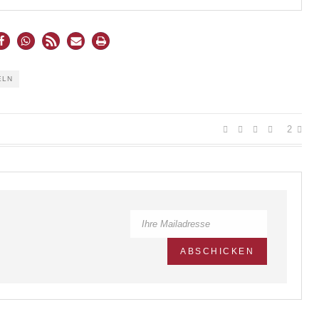
ELN
2