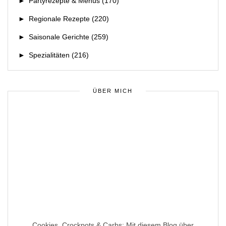
►
Partyrezepte & Menüs
(170)
►
Regionale Rezepte
(220)
►
Saisonale Gerichte
(259)
►
Spezialitäten
(216)
ÜBER MICH
Cookies, Crockpots & Carbs: Mit diesem Blog über