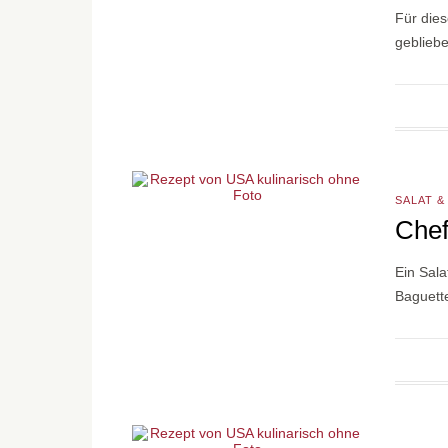
Für dies
geblieb
SALAT &
Chef
Ein Sala
Baguett