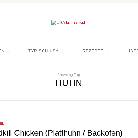
EN
TYPISCH USA
REZEPTE
ÜBE
Browsing Tag:
HUHN
EL
kill Chicken (Platthuhn / Backofen)