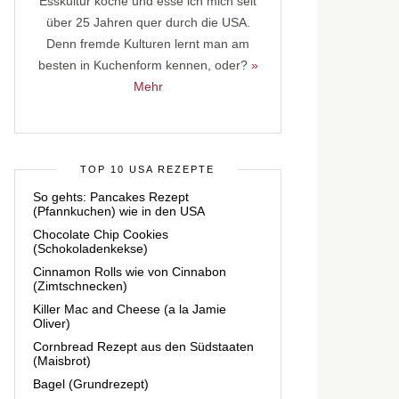
Esskultur koche und esse ich mich seit
über 25 Jahren quer durch die USA.
Denn fremde Kulturen lernt man am
besten in Kuchenform kennen, oder?
»
Mehr
TOP 10 USA REZEPTE
So gehts: Pancakes Rezept
(Pfannkuchen) wie in den USA
Chocolate Chip Cookies
(Schokoladenkekse)
Cinnamon Rolls wie von Cinnabon
(Zimtschnecken)
Killer Mac and Cheese (a la Jamie
Oliver)
Cornbread Rezept aus den Südstaaten
(Maisbrot)
Bagel (Grundrezept)