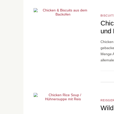
BISCUIT
Chic
und 
Chicken
gebacke
Menge Ar
allemal
REISGE
Wild