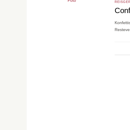
REISGE
Conf
Konfetti
Resteve