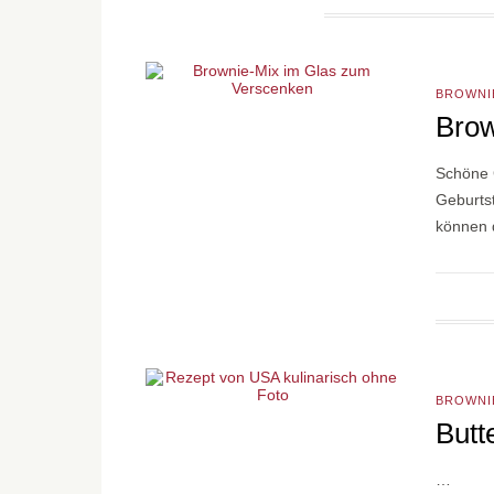
BROWNI
Brow
Schöne 
Geburts
können 
BROWNI
Butt
…