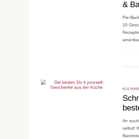
& Ba
Pie-Bac
10 Gesc
Rezepte
amerik
KULINA
Schn
best
Ihr suc
selbst!
Backmis