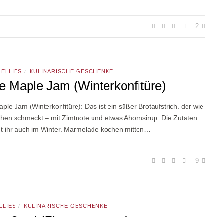
2
JELLIES
KULINARISCHE GESCHENKE
/
e Maple Jam (Winterkonfitüre)
ple Jam (Winterkonfitüre): Das ist ein süßer Brotaufstrich, der wie
chen schmeckt – mit Zimtnote und etwas Ahornsirup. Die Zutaten
 ihr auch im Winter. Marmelade kochen mitten…
9
LLIES
KULINARISCHE GESCHENKE
/