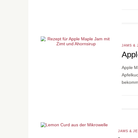
JAMS & 
Appl
Apple Ma
Apfelku
bekommt
JAMS & JE