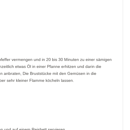
feffer vermengen und in 20 bis 30 Minuten zu einer sämigen
itlich etwas Öl in einer Pfanne erhitzen und darin die
en anbraten, Die Bruststücke mit den Gemüsen in die
er sehr kleiner Flamme köcheln lassen.
en und auf einem Reisbett servieren.