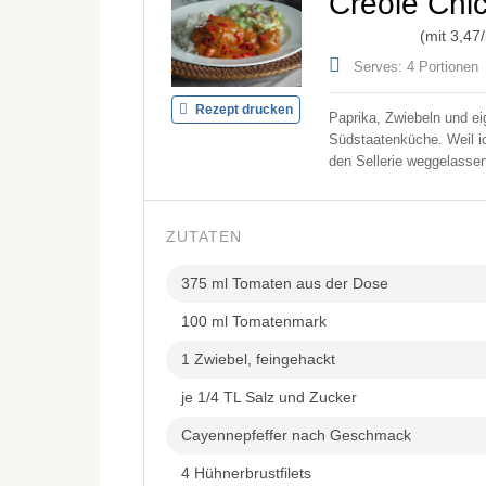
Creole Chi
(mit
3,47
Serves: 4 Portionen
Rezept drucken
Paprika, Zwiebeln und eig
Südstaatenküche. Weil i
den Sellerie weggelassen 
ZUTATEN
375 ml Tomaten aus der Dose
100 ml Tomatenmark
1 Zwiebel, feingehackt
je 1/4 TL Salz und Zucker
Cayennepfeffer nach Geschmack
4 Hühnerbrustfilets