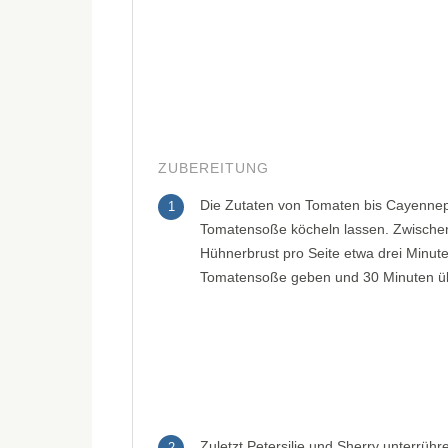
ZUBEREITUNG
Die Zutaten von Tomaten bis Cayennep
1
Tomatensoße köcheln lassen. Zwischenze
Hühnerbrust pro Seite etwa drei Minut
Tomatensoße geben und 30 Minuten üb
Zuletzt Petersilie und Sherry unterrühr
2