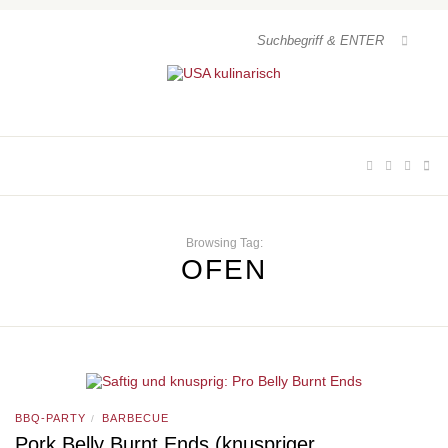
Browsing Tag:
OFEN
BBQ-PARTY
BARBECUE
/
Pork Belly Burnt Ends (knuspriger