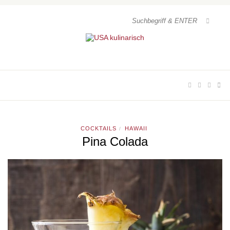
COCKTAILS
HAWAII
/
Pina Colada