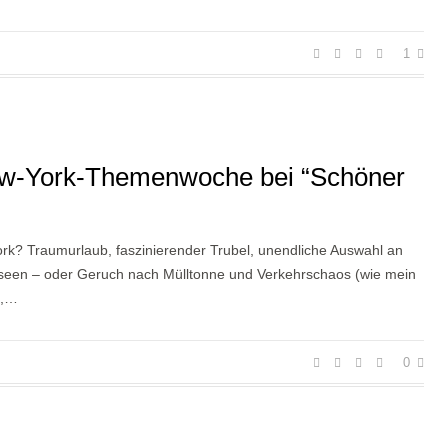
1
ew-York-Themenwoche bei “Schöner
ork? Traumurlaub, faszinierender Trubel, unendliche Auswahl an
een – oder Geruch nach Mülltonne und Verkehrschaos (wie mein
e,…
0