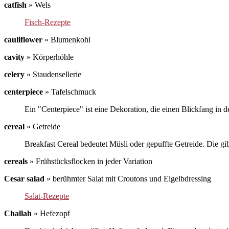
catfish
»
Wels
Fisch-Rezepte
cauliflower
»
Blumenkohl
cavity
»
Körperhöhle
celery
»
Staudensellerie
centerpiece
»
Tafelschmuck
Ein "Centerpiece" ist eine Dekoration, die einen Blickfang in d
cereal
»
Getreide
Breakfast Cereal bedeutet Müsli oder gepuffte Getreide. Die gi
cereals
»
Frühstücksflocken in jeder Variation
Cesar salad
»
berühmter Salat mit Croutons und Eigelbdressing
Salat-Rezepte
Challah
»
Hefezopf