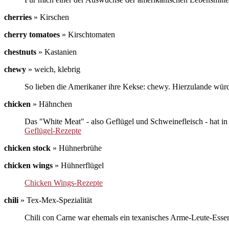
cherries
»
Kirschen
cherry tomatoes
»
Kirschtomaten
chestnuts
»
Kastanien
chewy
»
weich, klebrig
So lieben die Amerikaner ihre Kekse: chewy. Hierzulande würd
chicken
»
Hähnchen
Das "White Meat" - also Geflügel und Schweinefleisch - hat i
Geflügel-Rezepte
chicken stock
»
Hühnerbrühe
chicken wings
»
Hühnerflügel
Chicken Wings-Rezepte
chili
»
Tex-Mex-Spezialität
Chili con Carne war ehemals ein texanisches Arme-Leute-Esse