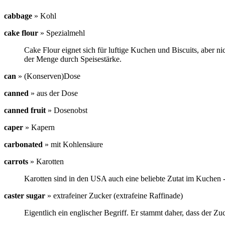
cabbage
»
Kohl
cake flour
»
Spezialmehl
Cake Flour eignet sich für luftige Kuchen und Biscuits, aber n
der Menge durch Speisestärke.
can
»
(Konserven)Dose
canned
»
aus der Dose
canned fruit
»
Dosenobst
caper
»
Kapern
carbonated
»
mit Kohlensäure
carrots
»
Karotten
Karotten sind in den USA auch eine beliebte Zutat im Kuchen 
caster sugar
»
extrafeiner Zucker (extrafeine Raffinade)
Eigentlich ein englischer Begriff. Er stammt daher, dass der Zuc