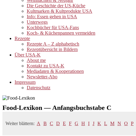
Weihnachten & Neujahr
Die Geschichte der US-Küche
Kultmarken & Kultprodukte USA
Info: Essen gehen in USA
Unterwegs
Kochbücher für USA-Fans
Koch- & Küchenpannen vermeiden
Rezepte
Rezepte A – Z alphabetisch
Rezeptübersicht in Bildern
Über USA-K
About me
Kontakt zu USA-K
Mediadaten & Kooperationen
Newsletter-Abo
Impressum
Datenschutz
Food-Lexikon — Anfangsbuchstabe C
Weiter blättern:
A
B
C
D
E
F
G
H
I
J
K
L
M
N
O
P