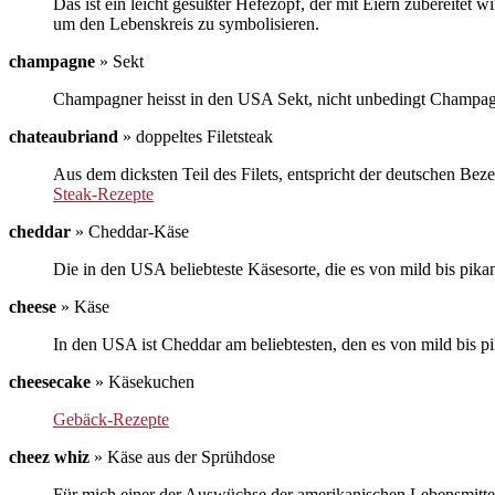
Das ist ein leicht gesüßter Hefezopf, der mit Eiern zubereite
um den Lebenskreis zu symbolisieren.
champagne
»
Sekt
Champagner heisst in den USA Sekt, nicht unbedingt Champagne
chateaubriand
»
doppeltes Filetsteak
Aus dem dicksten Teil des Filets, entspricht der deutschen Bez
Steak-Rezepte
cheddar
»
Cheddar-Käse
Die in den USA beliebteste Käsesorte, die es von mild bis pikan
cheese
»
Käse
In den USA ist Cheddar am beliebtesten, den es von mild bis pik
cheesecake
»
Käsekuchen
Gebäck-Rezepte
cheez whiz
»
Käse aus der Sprühdose
Für mich einer der Auswüchse der amerikanischen Lebensmittel