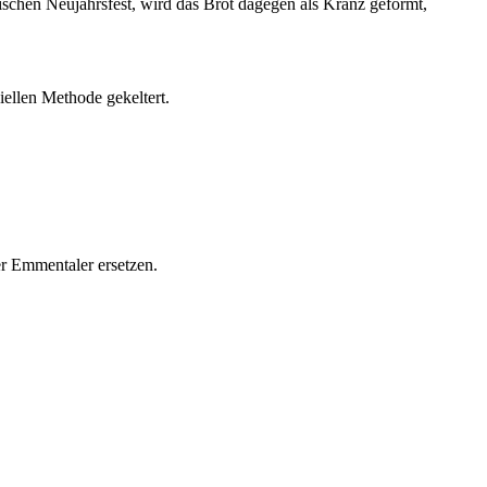
ischen Neujahrsfest, wird das Brot dagegen als Kranz geformt,
ellen Methode gekeltert.
der Emmentaler ersetzen.