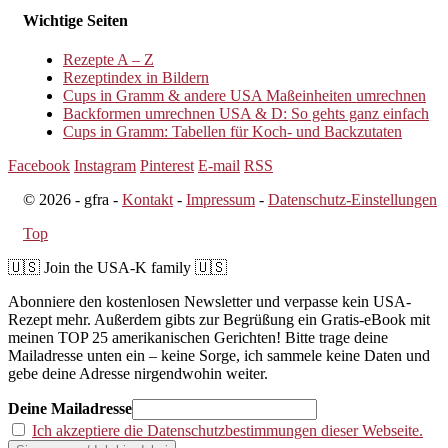
Wichtige Seiten
Rezepte A – Z
Rezeptindex in Bildern
Cups in Gramm & andere USA Maßeinheiten umrechnen
Backformen umrechnen USA & D: So gehts ganz einfach
Cups in Gramm: Tabellen für Koch- und Backzutaten
Facebook
Instagram
Pinterest
E-mail
RSS
© 2026 - gfra -
Kontakt
-
Impressum
-
Datenschutz-Einstellungen
Top
🇺🇸 Join the USA-K family 🇺🇸
Abonniere den kostenlosen Newsletter und verpasse kein USA-
Rezept mehr. Außerdem gibts zur Begrüßung ein Gratis-eBook mit
meinen TOP 25 amerikanischen Gerichten! Bitte trage deine
Mailadresse unten ein – keine Sorge, ich sammele keine Daten und
gebe deine Adresse nirgendwohin weiter.
Deine Mailadresse
Ich akzeptiere die Datenschutzbestimmungen dieser Webseite.