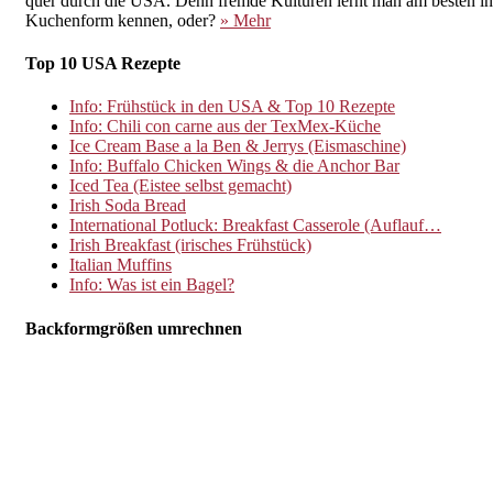
quer durch die USA. Denn fremde Kulturen lernt man am besten in
Kuchenform kennen, oder?
» Mehr
Top 10 USA Rezepte
Info: Frühstück in den USA & Top 10 Rezepte
Info: Chili con carne aus der TexMex-Küche
Ice Cream Base a la Ben & Jerrys (Eismaschine)
Info: Buffalo Chicken Wings & die Anchor Bar
Iced Tea (Eistee selbst gemacht)
Irish Soda Bread
International Potluck: Breakfast Casserole (Auflauf…
Irish Breakfast (irisches Frühstück)
Italian Muffins
Info: Was ist ein Bagel?
Backformgrößen umrechnen