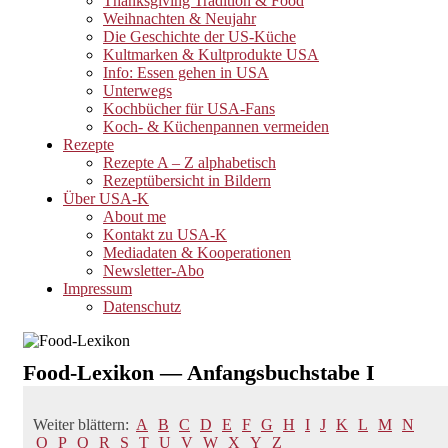
Thanksgiving Tradition & Food
Weihnachten & Neujahr
Die Geschichte der US-Küche
Kultmarken & Kultprodukte USA
Info: Essen gehen in USA
Unterwegs
Kochbücher für USA-Fans
Koch- & Küchenpannen vermeiden
Rezepte
Rezepte A – Z alphabetisch
Rezeptübersicht in Bildern
Über USA-K
About me
Kontakt zu USA-K
Mediadaten & Kooperationen
Newsletter-Abo
Impressum
Datenschutz
Food-Lexikon — Anfangsbuchstabe I
Weiter blättern:
A
B
C
D
E
F
G
H
I
J
K
L
M
N
O
P
Q
R
S
T
U
V
W
X
Y
Z