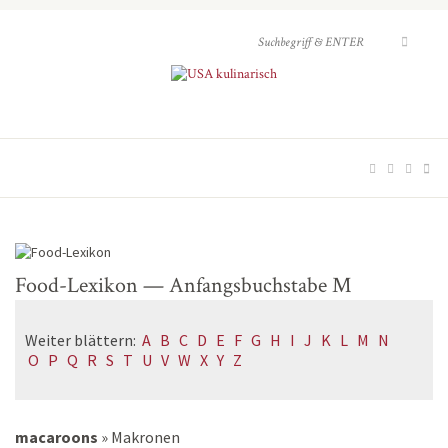
Food-Lexikon — Anfangsbuchstabe M
Weiter blättern:
A
B
C
D
E
F
G
H
I
J
K
L
M
N
O
P
Q
R
S
T
U
V
W
X
Y
Z
macaroons
»
Makronen