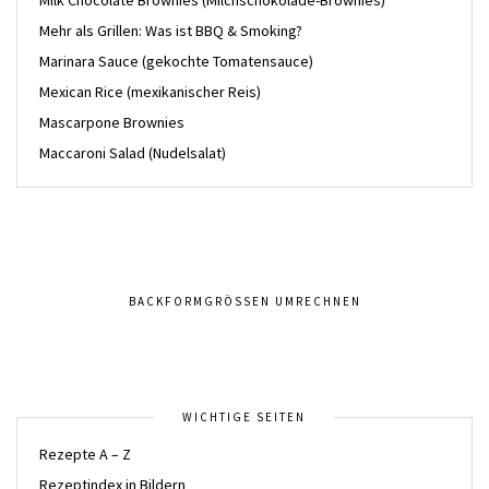
Milk Chocolate Brownies (Milchschokolade-Brownies)
Mehr als Grillen: Was ist BBQ & Smoking?
Marinara Sauce (gekochte Tomatensauce)
Mexican Rice (mexikanischer Reis)
Mascarpone Brownies
Maccaroni Salad (Nudelsalat)
BACKFORMGRÖSSEN UMRECHNEN
WICHTIGE SEITEN
Rezepte A – Z
Rezeptindex in Bildern