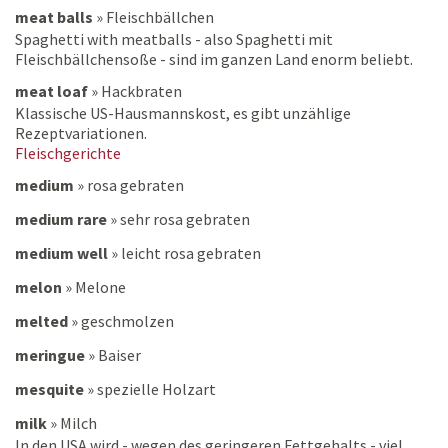
meat balls
»
Fleischbällchen
Spaghetti with meatballs - also Spaghetti mit
Fleischbällchensoße - sind im ganzen Land enorm beliebt.
meat loaf
»
Hackbraten
Klassische US-Hausmannskost, es gibt unzählige
Rezeptvariationen.
Fleischgerichte
medium
»
rosa gebraten
medium rare
»
sehr rosa gebraten
medium well
»
leicht rosa gebraten
melon
»
Melone
melted
»
geschmolzen
meringue
»
Baiser
mesquite
»
spezielle Holzart
milk
»
Milch
In den USA wird - wegen des geringeren Fettgehalts - viel