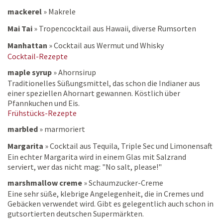
mackerel
»
Makrele
Mai Tai
»
Tropencocktail aus Hawaii, diverse Rumsorten
Manhattan
»
Cocktail aus Wermut und Whisky
Cocktail-Rezepte
maple syrup
»
Ahornsirup
Traditionelles Süßungsmittel, das schon die Indianer aus
einer speziellen Ahornart gewannen. Köstlich über
Pfannkuchen und Eis.
Frühstücks-Rezepte
marbled
»
marmoriert
Margarita
»
Cocktail aus Tequila, Triple Sec und Limonensaft
Ein echter Margarita wird in einem Glas mit Salzrand
serviert, wer das nicht mag: "No salt, please!"
marshmallow creme
»
Schaumzucker-Creme
Eine sehr süße, klebrige Angelegenheit, die in Cremes und
Gebäcken verwendet wird. Gibt es gelegentlich auch schon in
gutsortierten deutschen Supermärkten.