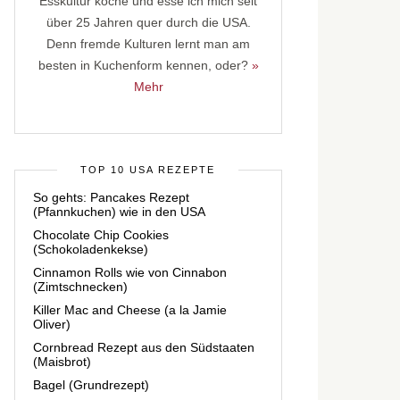
Esskultur koche und esse ich mich seit
über 25 Jahren quer durch die USA.
Denn fremde Kulturen lernt man am
besten in Kuchenform kennen, oder?
»
Mehr
TOP 10 USA REZEPTE
So gehts: Pancakes Rezept
(Pfannkuchen) wie in den USA
Chocolate Chip Cookies
(Schokoladenkekse)
Cinnamon Rolls wie von Cinnabon
(Zimtschnecken)
Killer Mac and Cheese (a la Jamie
Oliver)
Cornbread Rezept aus den Südstaaten
(Maisbrot)
Bagel (Grundrezept)