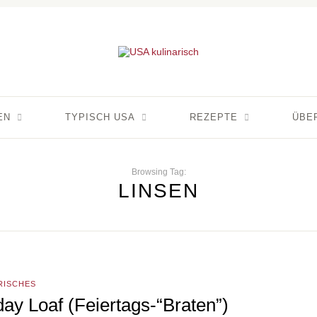
EN
TYPISCH USA
REZEPTE
ÜBE
Browsing Tag:
LINSEN
RISCHES
day Loaf (Feiertags-“Braten”)