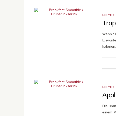
MILCHS
Trop
Wenn Sie
Eiswürfe
kalorie
MILCHS
App
Die ura
einem M